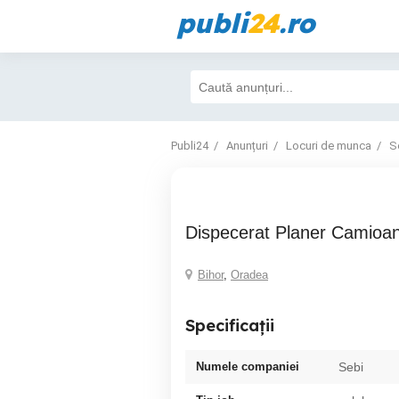
publi
24
.ro
Publi24
Anunțuri
Locuri de munca
S
Dispecerat Planer Camioa
Bihor
,
Oradea
Specificații
Numele companiei
Sebi