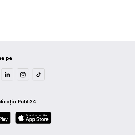
ne pe
licația Publi24