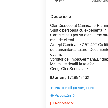
Tip job
colaborare
Descriere
Ofer Dispecerat Camioane-Plann
Sunt o persoană cu experiență în
Contract,sau pot să ofer Curse dir
meu de clienți.
Accept Camioane 7.5T-40T-Cu lif
de transmiterea tuturor Documentel
optimal.
Vorbitor de limbă:Germană,Englez
Mai multe detalii la telefon.
Cer și Ofer Seriozitate.
ID anunț
: 1719948432
Vezi detalii pe romjob.ro
Vizualizări:
0
Raportează