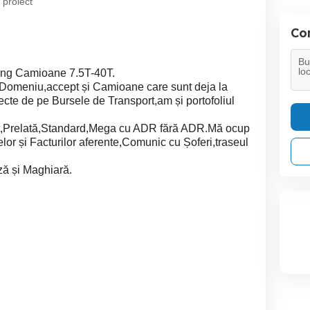
 proiect
Con
ing Camioane 7.5T-40T.
 Domeniu,accept și Camioane care sunt deja la
ecte de pe Bursele de Transport,am și portofoliul
t,Prelată,Standard,Mega cu ADR fără ADR.Mă ocup
or și Facturilor aferente,Comunic cu Șoferi,traseul
ă și Maghiară.