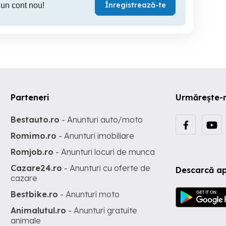
Înregistrează-te
 un cont nou!
Parteneri
Urmărește-
Bestauto.ro
- Anunturi auto/moto
Romimo.ro
- Anunturi imobiliare
Romjob.ro
- Anunturi locuri de munca
Cazare24.ro
- Anunturi cu oferte de
Descarcă ap
cazare
Bestbike.ro
- Anunturi moto
Animalutul.ro
- Anunturi gratuite
animale