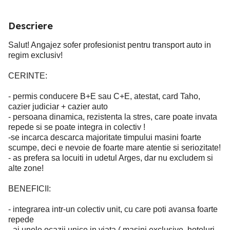
Descriere
Salut! Angajez sofer profesionist pentru transport auto in
regim exclusiv!
CERINTE:
- permis conducere B+E sau C+E, atestat, card Taho,
cazier judiciar + cazier auto
- persoana dinamica, rezistenta la stres, care poate invata
repede si se poate integra in colectiv !
-se incarca descarca majoritate timpului masini foarte
scumpe, deci e nevoie de foarte mare atentie si seriozitate!
- as prefera sa locuiti in udetul Arges, dar nu excludem si
alte zone!
BENEFICII:
- integrarea intr-un colectiv unit, cu care poti avansa foarte
repede
- ai unele ocazii unice in viata ( masini exclusive, hoteluri,