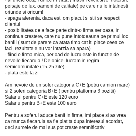
peisaje de lux, oameni de calitate) pe care nu le intalnesti
oriunde si oricum!
- spaga aferenta, daca esti om placut si stii sa respecti
clientul
- posibilitatea de a face parte dintr-o firma serioasa, in
continua crestere, care nu pune intotdeauna pe primul loc
banii! ( sunt de parere ca atata timp cat iti place ceea ce
faci, rezultatele nu vor intarzia sa apara)
- fiind o firma mica, perioad de lucru este in functie de
nevoile fiecaruia ! De obicei lucram in regim
semicomunitate (15-25 zile)
- plata este la zi
Am nevoie de un sofer categoria C+E (petru camion mare)
si 2 soferi categoria B+E ( pentru platforma 3 pozitii)
Salariul pentru C+E este 120 euro
Salariu pentru B+E este 100 euro
Pentru a soferul aduce banii in firma, imi place si as vrea
ca munca fiecaruia sa fie platita dupa interesul acordat,
deci sumele de mai sus pot creste semnificativ!