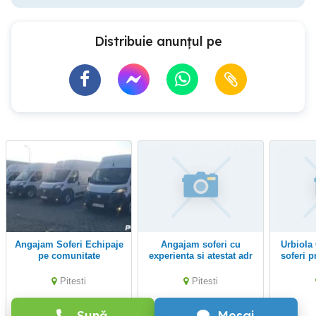
Distribuie anunțul pe
Angajam Soferi Echipaje
Angajam soferi cu
Urbiola Coop angajeaza
pe comunitate
experienta si atestat adr
soferi p
C+E)
experi
Pitesti
Pitesti
Sună
Mesaj