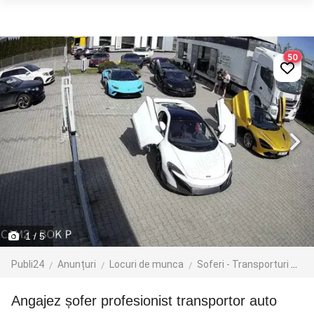
50
1
/ 5
Publi24
Anunțuri
Locuri de munca
Soferi - Transporturi
Tr
Angajez șofer profesionist transportor auto