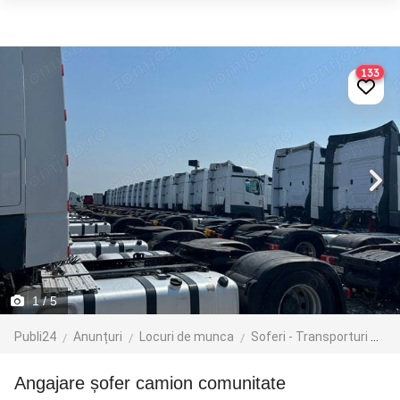
133
1
/ 5
Publi24
Anunțuri
Locuri de munca
Soferi - Transporturi
Tr
Angajare șofer camion comunitate