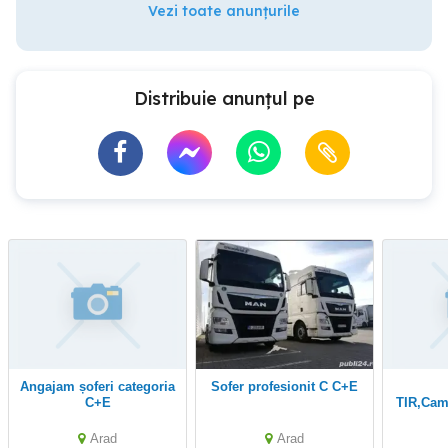
Vezi toate anunțurile
Distribuie anunțul pe
Angajam șoferi categoria
Sofer profesionit C C+E
C+E
TIR,Cam
Arad
Arad