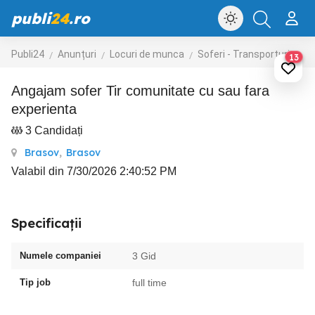
publi
24
.ro
Publi24
Anunțuri
Locuri de munca
Soferi - Transporturi
Tr
13
Angajam sofer Tir comunitate cu sau fara
experienta
3 Candidați
Brasov
,
Brasov
Valabil din 7/30/2026 2:40:52 PM
Specificații
Numele companiei
3 Gid
Tip job
full time