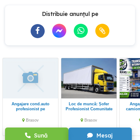
Distribuie anunțul pe
Angajare cond.auto
Loc de muncă: Șofer
Angajăm șoferi de
profesionist pe
Profesionist Comunitate
camion
comunitate!
(C+E) Zona Aachen
Brasov
Brasov
Sună
Mesaj