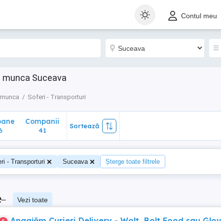
ane
Companii
Sortează
Contul meu
41
 de munca Suceava
e munca
Soferi - Transporturi
oane
Companii
Sortează
6
41
ri - Transporturi
Suceava
Șterge toate filtrele
e
–
Vezi toate
Angajăm Curieri Delivery - Wolt, Bolt Food sau Glov