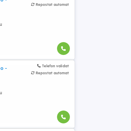
Repostat automat
cu
Telefon validat
o -
Repostat automat
cu