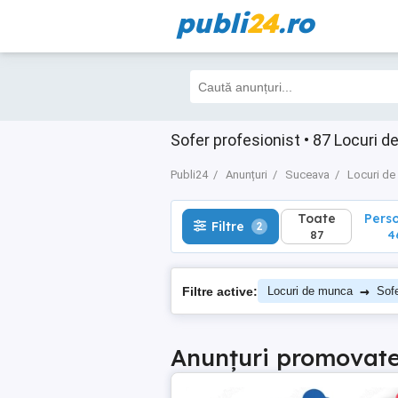
publi
24
.ro
Toate
Perso
Filtre
2
87
46
Sofer profesionist • 87 Locuri
Publi24
Anunțuri
Suceava
Locuri d
Toate
Pers
Filtre
2
87
4
→
Filtre active:
Locuri de munca
Sofe
Anunțuri promovat