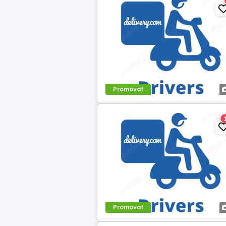
Promovat
Promovat