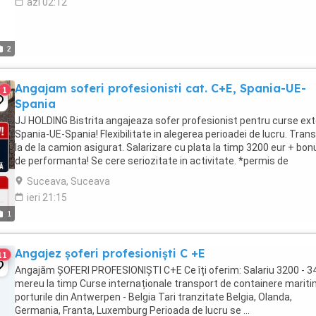
azi 02:12
2
Angajam soferi profesionisti cat. C+E, Spania-UE-
1
Spania
JJ HOLDING Bistrita angajeaza sofer profesionist pentru curse ex
Spania-UE-Spania! Flexibilitate in alegerea perioadei de lucru. Tran
la de la camion asigurat. Salarizare cu plata la timp 3200 eur + bon
de performanta! Se cere seriozitate in activitate. *permis de
conducere categoria ...
Suceava, Suceava
ieri 21:15
1
Angajez șoferi profesioniști C +E
11
Angajăm ȘOFERI PROFESIONIȘTI C+E Ce îți oferim: Salariu 3200 - 34
mereu la timp Curse internaționale transport de containere mariti
porturile din Antwerpen - Belgia Tari tranzitate Belgia, Olanda,
Germania, Franta, Luxemburg Perioada de lucru se ...