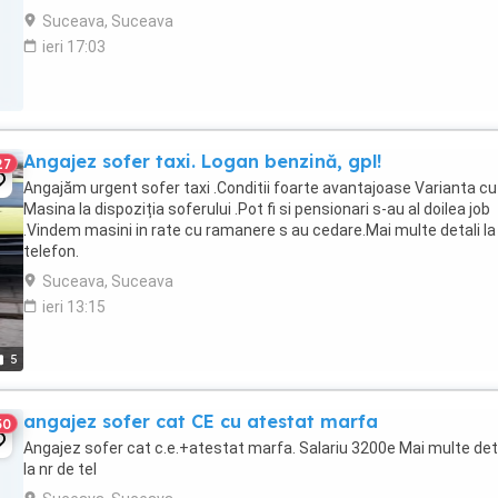
Suceava, Suceava
ieri 17:03
Angajez sofer taxi. Logan benzină, gpl!
27
Angajăm urgent sofer taxi .Conditii foarte avantajoase Varianta c
Masina la dispoziția soferului .Pot fi si pensionari s-au al doilea job
.Vindem masini in rate cu ramanere s au cedare.Mai multe detali la
telefon.
Suceava, Suceava
ieri 13:15
5
angajez sofer cat CE cu atestat marfa
30
Angajez sofer cat c.e.+atestat marfa. Salariu 3200e Mai multe deta
la nr de tel