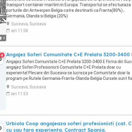
transport container maritim in Europa. Transportul se efectueaza 
porturile din Antwerpen Belgia catre destinatii ca Franta(80%) ,
Germania, Olanda si Belgia (20%)
Suceava, Suceava
ieri 11:58
3
Angajez Soferi Comunitate C+E Prelata 3200-3400 
4
Angajez Soferi Comunitate C+E Prelata 3200-3400 E Firma din Su
angajez Soferi Profesionisti Comunitate C+E Prelata doar cu
experienta! Plecare din Suceava se lucreza pe Comunitate doar la
program pe Rutele Germania-Franta-Olanda-Belgia Cursele sunt fi
fara schimb de prelata Camioane Euro 6 Mai ...
Suceava, Suceava
ieri 11:53
Urbiola Coop angajeaza soferi profesionisti (cat. C
cu sau fara experienta. Contract Spania.