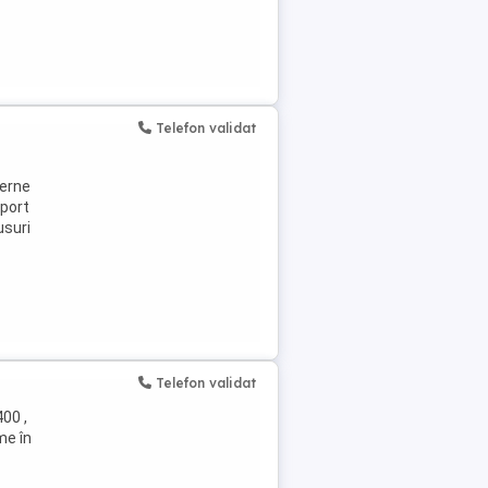
Telefon validat
terne
sport
usuri
Telefon validat
00 ,
me în