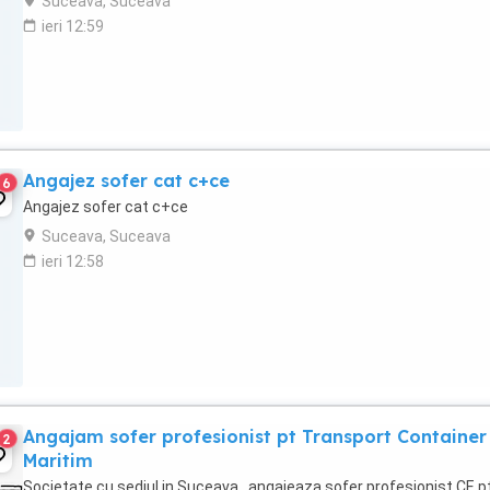
Suceava, Suceava
ieri 12:59
Angajez sofer cat c+ce
6
Angajez sofer cat c+ce
Suceava, Suceava
ieri 12:58
Angajam sofer profesionist pt Transport Container
2
Maritim
Societate cu sediul in Suceava , angajeaza sofer profesionist CE p