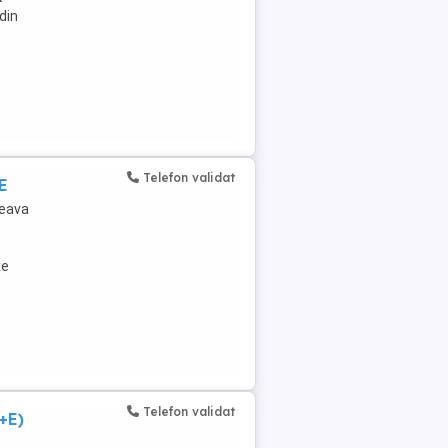
din
Telefon validat
E
ceava
xe
Telefon validat
+E)