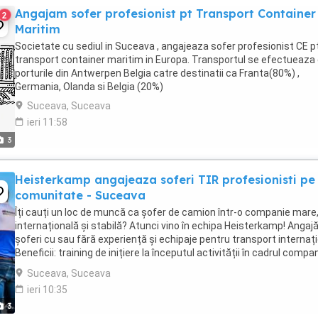
Angajam sofer profesionist pt Transport Container
2
Maritim
Societate cu sediul in Suceava , angajeaza sofer profesionist CE p
transport container maritim in Europa. Transportul se efectueaza 
porturile din Antwerpen Belgia catre destinatii ca Franta(80%) ,
Germania, Olanda si Belgia (20%)
Suceava, Suceava
ieri 11:58
3
Heisterkamp angajeaza soferi TIR profesionisti pe
comunitate - Suceava
Îți cauți un loc de muncă ca șofer de camion într-o companie mare
internațională și stabilă? Atunci vino în echipa Heisterkamp! Anga
șoferi cu sau fără experiență și echipaje pentru transport internați
Beneficii: training de inițiere la începutul activității în cadrul compan
training ...
Suceava, Suceava
ieri 10:35
3