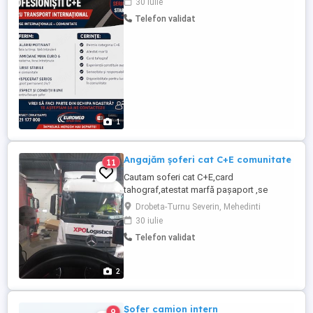
30 iulie
Telefon validat
1
Angajăm șoferi cat C+E comunitate
11
Cautam soferi cat C+E,card
tahograf,atestat marfă pașaport ,se
lucrează la prelata in mare parte Franța,si
Drobeta-Turnu Severin, Mehedinti
Franța-Anglia 90 zi diurna+4150RON brut
30 iulie
pe România Pentru mai multe detalii ne
Telefon validat
puteți contacta la nr sau
2
Șofer camion intern
9