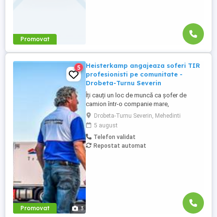
Promovat
Heisterkamp angajeaza soferi TIR
5
profesionisti pe comunitate -
Drobeta-Turnu Severin
Îți cauți un loc de muncă ca șofer de
camion într-o companie mare,
internațională și stabilă? Atunci vino în
Drobeta-Turnu Severin, Mehedinti
echipa Heisterkamp! Angajăm șoferi cu
5 august
sau fără experiență și echipaje pentru
Telefon validat
transport internațional. Beneficii: training
Repostat automat
de inițiere la începutul activității în cadrul
companiei; training ...
Promovat
3