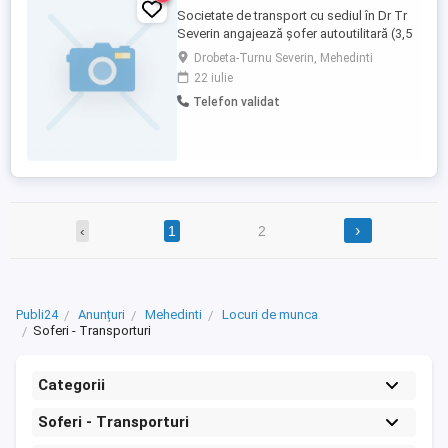
Societate de transport cu sediul în Dr Tr
Severin angajează șofer autoutilitară (3,5
tone) pt comunitate începând cu
Drobeta-Turnu Severin, Mehedinti
01.07.2026,Cerințe: experiența pe
22 iulie
comunitate,completarea doc.CMR
Telefon validat
,utilizarea GPS.Se oferă contract de
muncă legal mai multe detalii la Nr de tel:
.Rog seriozitate
›
‹
1
2
Publi24
Anunțuri
Mehedinti
Locuri de munca
Soferi - Transporturi
Categorii
Soferi - Transporturi