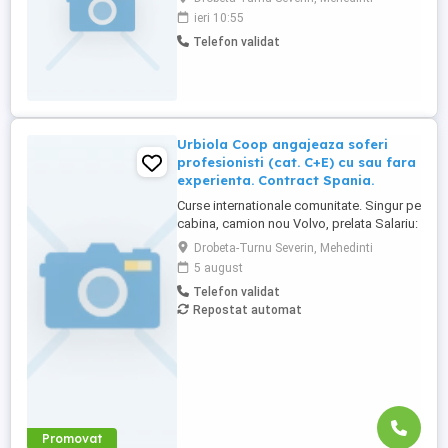
desfășoară în regiunea Drobeta Turnu
ieri 10:55
Severin -Dudasu Schelei ,Gura Văii ,Schela
Telefon validat
Cladovei Parteneriatul se face prin
următoarele forme de colaborare: -
Contract de colaborare între persoane ...
Urbiola Coop angajeaza soferi
profesionisti (cat. C+E) cu sau fara
experienta. Contract Spania.
Curse internationale comunitate. Singur pe
cabina, camion nou Volvo, prelata Salariu:
2700 luna net 12.000 km (garantat) Prima
Drobeta-Turnu Severin, Mehedinti
0,06 camion km extra peste 12000 km; +
5 august
100 prima la angajare pt. ADR; + 300 prima
Telefon validat
pentru 6 luni lucrate; + 300 prima pentru 9
Repostat automat
luni lucrate; + 300 prima pentru 12 luni
lucrate. Cazare, ...
Promovat