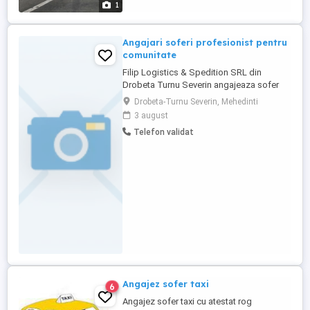
1
Angajari soferi profesionist pentru
comunitate
Filip Logistics & Spedition SRL din
Drobeta Turnu Severin angajeaza sofer
profesionist pentru comunitate. Se
Drobeta-Turnu Severin, Mehedinti
lucreaza cu LKW Walter, la terminalul de la
3 august
Herne, curse Germania intern ( 5000 de km
Telefon validat
pe luna) Camioane Man TGX Perioada
este de 6 saptamani cu doau acasa, sau
la intelegere Plata este de 80 de ...
Angajez sofer taxi
6
Angajez sofer taxi cu atestat rog