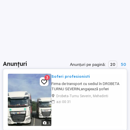
Anunțuri
20
50
Anunțuri pe pagină:
Soferi profesionisti
3
Firma de transport cu sediul în DROBETA
TURNU SEVERIN,angajează șoferi
profesioniști la prelata,cu experiență
Drobeta-Turnu Severin, Mehedinti
pentru comunitate: Italia-Suedia-Norvegia
azi 00:31
Cerințe:-permis categoria C+E -card
tahograf -atestat transport marfă --
disponibilitate de lucru 6 săptămâni
comunitate cu 2 săptămâni acasă
1
Beneficii: ...