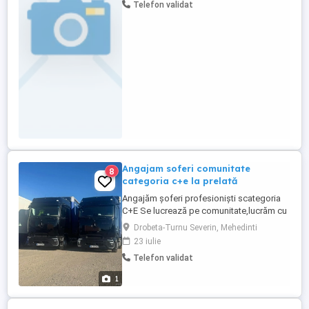
Telefon validat
Angajam soferi comunitate
8
categoria c+e la prelată
Angajăm șoferi profesioniști scategoria
C+E Se lucrează pe comunitate,lucrăm cu
mai mulți clienți în mare parte la prelata cu
Drobeta-Turnu Severin, Mehedinti
rute preponderent în: Germania-Benelux-
23 iulie
Franta, Germania-Benelux-Anglia Italia -
Telefon validat
Germania -Franța -Uk Franța-Benelux-
Anglia Se lucrează preferabil în sistem 6
1
săptămâni lucru ...