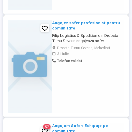
Angajez sofer profesionist pentru
comunitate
Filip Logistics & Spedition din Drobeta
Turnu Severin angajeaza sofer
profesionist C+E Se lucreaza cu LKW
Drobeta-Turnu Severin, Mehedinti
Walter la teminalul de la Herne, curse
31 iulie
intern Germania. Camioane Man E6 Plata
Telefon validat
este de 85 de euro pe zi si salariul pe
Romania, Perioada de lucru este la
intelegere, dar nu mai putin de 6
saptamani ...
Angajam Soferi Echipaje pe
37
comunitate