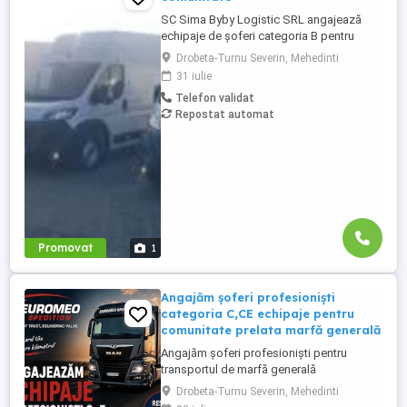
SC Sima Byby Logistic SRL angajează
echipaje de șoferi categoria B pentru
transport internațional (comunitate)!
Drobeta-Turnu Severin, Mehedinti
Căutăm echipaje formate din 2 șoferi,
31 iulie
posesori ai permisului categoria B, pentru
Telefon validat
transport internațional de marfă. Oferim:
Repostat automat
Salariu între 1.800 și 2.200 Program: 2 luni
plecați 2 săptămâni ...
Promovat
1
Angajăm șoferi profesioniști
categoria C,CE echipaje pentru
comunitate prelata marfă generală
Angajăm șoferi profesioniști pentru
transportul de marfă generală
Drobeta-Turnu Severin, Mehedinti