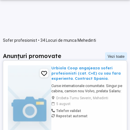
Sofer profesionist • 34 Locuri de munca Mehedinti
Anunțuri promovate
Vezi toate
Urbiola Coop angajeaza soferi
profesionisti (cat. C+E) cu sau fara
experienta. Contract Spania.
Curse internationale comunitate. Singur pe
cabina, camion nou Volvo, prelata Salariu:
2700 luna net 12.000 km (garantat) Prima
Drobeta-Turnu Severin, Mehedinti
0,06 camion km extra peste 12000 km; +
5 august
100 prima la angajare pt. ADR; + 300 prima
Telefon validat
pentru 6 luni lucrate; + 300 prima pentru 9
Repostat automat
luni lucrate; + 300 prima pentru 12 luni
lucrate. Cazare, ...