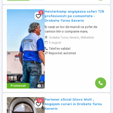
Heisterkamp angajeaza soferi TIR
5
profesionisti pe comunitate -
Drobeta-Turnu Severin
Îți cauți un loc de muncă ca șofer de
camion într-o companie mare,
internațională și stabilă? Atunci vino în
Drobeta-Turnu Severin, Mehedinti
echipa Heisterkamp! Angajăm șoferi cu
5 august
sau fără experiență și echipaje pentru
Telefon validat
transport internațional. Beneficii: training
Repostat automat
de inițiere la începutul activității în cadrul
companiei; training ...
Promovat
3
Partener oficial Glovo Wolt ,
16
Angajam curieri in Drobeta Turnu
Severin