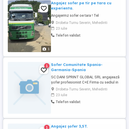
Angajez sofer pe tir pe tara cu
experienta.
Angajermz sofer oe tara ! Tel
Drobeta-Turnu Severin, Mehedinti
23 iulie
Telefon validat
1
Sofer Comunitate Spania-
1
Germania-Spania
SC DANI SPRINT GLOBAL SRL angajează
șofer profesionist C+E Firma cu sediul in
Drobeta Turnu Severin este in cautarea
Drobeta-Turnu Severin, Mehedinti
unui șofer profesionist pentru curse pe
23 iulie
Ruta ES-EU-ES Contract de muncă pe
Telefon validat
România Diurna:90 zi + Salariul pe tara
Cursele sunt in mare parte o incarcare cu o
descarcare Nu ...
Angajez șofer 3,5T.
1