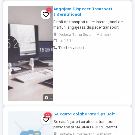
Angajam Dispecer Transport
1
International
Firmă de transport rutier internațional de
mărfuri, angajează dispecer transport
pentru coordonarea flotei și a curselor
Drobeta-Turnu Severin, Mehedinti
externe. Responsabilități Căutarea și
ieri 12:14
identificarea curselor pe bursele de
Telefon validat
transport Planificarea și optimizarea
traseelor (kilometraj, timp, costuri, puncte
de încărcare descărcare) ...
1
Se cauta colaboratori pt Bolt
11
Se caută șoferi cu atestat transport
persoane și MAȘINĂ PROPRIE pentru
colaborare BOLT! Activitatea flotei se
Drobeta-Turnu Severin, Mehedinti