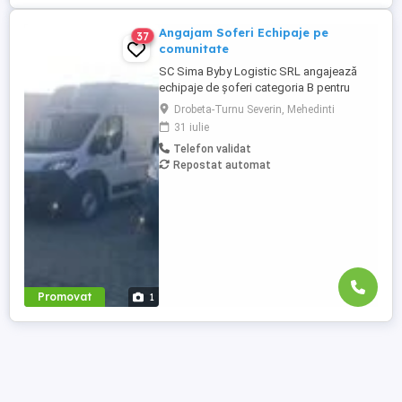
Angajam Soferi Echipaje pe
37
comunitate
SC Sima Byby Logistic SRL angajează
echipaje de șoferi categoria B pentru
transport internațional (comunitate)!
Drobeta-Turnu Severin, Mehedinti
Căutăm echipaje formate din 2 șoferi,
31 iulie
posesori ai permisului categoria B, pentru
Telefon validat
transport internațional de marfă. Oferim:
Repostat automat
Salariu între 1.800 și 2.200 Program: 2 luni
plecați 2 săptămâni ...
Promovat
1