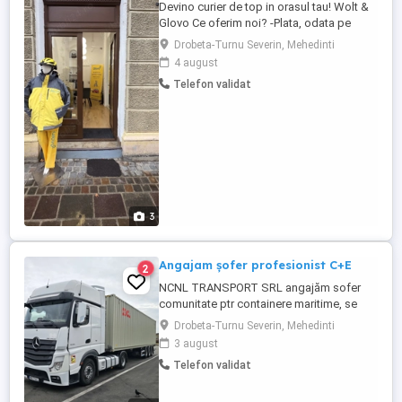
Devino curier de top in orasul tau! Wolt &
Glovo Ce oferim noi? -Plata, odata pe
saptamana. -Echipament -Decontam 5%
Drobeta-Turnu Severin, Mehedinti
din valoare bonurilor de combustibil si
4 august
service auto -Decontam infiintarea de PFA
Telefon validat
II SRL -Intre 30% si 40% discount la piese
auto direct de la furnizor -Activarea
contului imediat -Plata ...
3
Angajam șofer profesionist C+E
2
NCNL TRANSPORT SRL angajăm sofer
comunitate ptr containere maritime, se
lucrează în mod frecvent Olanda,
Drobeta-Turnu Severin, Mehedinti
Germania,Belgia și Franța. se oferă un
3 august
salariu de 3300 ,în funcție de programul
Telefon validat
de lucru ,care se negociază.