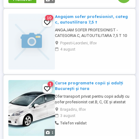
Angajam sofer profesionist, categ
10
c, autoutilitara 7,5 t
ANGAJAM SOFER PROFESIONIST -
CATEGORIA C, AUTOUTILITARA 7,5 T 10
PALETI CERINTE : PERMIS CONDUCERE
Popesti-Leordeni, Ilfov
CATEGORIA C ATESTAT PROFESIONAL
4 august
CARTELA TAHOGRAF OFERIM : SALARIU
MOTIVANT -4500 6000 LEI SUPORT SI
INDRUMARE PERMANENTA CONTRACT
DE MUNCA PERIOADA NEDETERMINATA
CURSELE SE EFECTUEAZA BUCURESTI
ILFOV DETALII ...
Curse programate copii și adulți
1
București și tara
Ofer transport privat pentru copii adulți cu
șofer profesionist cat.B, C, CE și atestat
Ride Sharing, cu mașina hibrid. Siguranță
Bragadiru, Ilfov
și încredere Experiență și seriozitate
3 august
Program stabil, adaptat nevoilor familiei
Telefon validat
Pentru detalii și rezervări, mă puteți
contacta în privat. Zero septe noua unu
1
trei opt sase ...