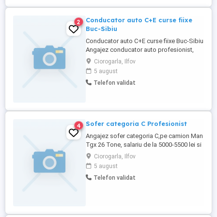
Conducator auto C+E curse fiixe
2
Buc-Sibiu
Conducator auto C+E curse fiixe Buc-Sibiu
Angajez conducator auto profesionist,
posesor de permis conducere categ C,
Ciorogarla, Ilfov
C+E, atestat profesional, card tahograf,
5 august
atestatul ADR nu este obligatoriu dar
Telefon validat
poate fi util. Masina este cap tractor Man
TGX tandem, cutie de viteze automata. Se
lucreaza de noapte ...
Sofer categoria C Profesionist
4
Angajez sofer categoria C,pe camion Man
Tgx 26 Tone, salariu de la 5000-5500 lei si
un plin de combustibil Distributie marfa
Ciorogarla, Ilfov
paletizata Bucuresti Incarcare in fiecare
5 august
dimineata de la Ciorogarla km Program de
Telefon validat
luni pana vineri (liber sambata, duminica si
sarbatorile legale). Depozit in zona A1 km
...