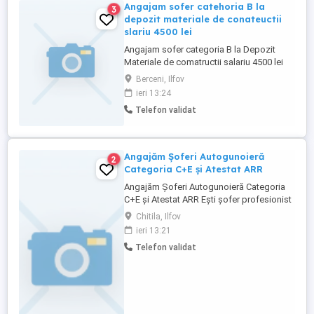
Angajam sofer catehoria B la
3
depozit materiale de conateuctii
slariu 4500 lei
Angajam sofer categoria B la Depozit
Materiale de comatructii salariu 4500 lei
Comuna Berceni judetul Ilfov
Berceni, Ilfov
ieri 13:24
Telefon validat
Angajăm Șoferi Autogunoieră
2
Categoria C+E și Atestat ARR
Angajăm Șoferi Autogunoieră Categoria
C+E și Atestat ARR Ești șofer profesionist
și cauți un loc de muncă stabil într-o
Chitila, Ilfov
echipă serioasă? Alătură-te companiei
ieri 13:21
noastre! Cerințe: Permis categoria C+E
Telefon validat
Atestat ARR valabil Experiența pe
autogunoieră constituie un avantaj Oferim:
Contract de muncă pe ...