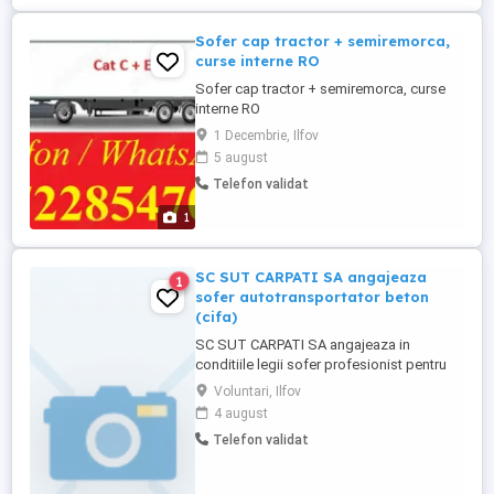
Sofer cap tractor + semiremorca,
curse interne RO
Sofer cap tractor + semiremorca, curse
interne RO
1 Decembrie, Ilfov
5 august
Telefon validat
1
SC SUT CARPATI SA angajeaza
1
sofer autotransportator beton
(cifa)
SC SUT CARPATI SA angajeaza in
conditiile legii sofer profesionist pentru
autotransportator beton. Se ofera salariu
Voluntari, Ilfov
atractiv, bonuri masa 45 lei si prime de
4 august
sarbatori .
Telefon validat