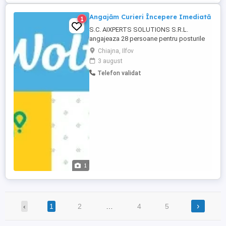
Angajăm Curieri Începere Imediată
1
S.C. AIXPERTS SOLUTIONS S.R.L.
angajeaza 28 persoane pentru posturile
vacante de Curier. Activitatea se
Chiajna, Ilfov
desfasoara la terti.
3 august
Telefon validat
1
›
‹
1
2
…
4
5