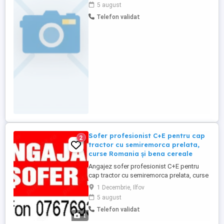
se transporta marfa diversa si
5 august
paletizata,majoritatea marfurilor se
Telefon validat
incarca si se descarca la rampa. Necesar
card tahograf si atestat transport marfa.
Oferim conditii bune ...
Sofer profesionist C+E pentru cap
2
tractor cu semiremorca prelata,
curse Romania și bena cereale
Angajez sofer profesionist C+E pentru
cap tractor cu semiremorca prelata, curse
Romania și bena cereale . Salariu 6.500 lei
1 Decembrie, Ilfov
discutabil. Detalii doar la telefon
5 august
WhatsApp:
Telefon validat
1