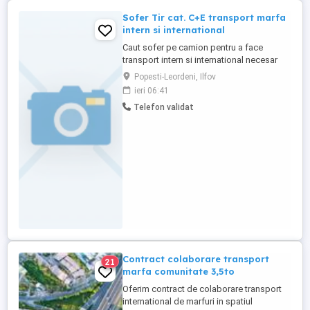
Sofer Tir cat. C+E transport marfa
intern si international
Caut sofer pe camion pentru a face
transport intern si international necesar
permis cat C+E, pe un Volvo an 2014
Popesti-Leordeni, Ilfov
automat cu prelata. Punct de lucru Popesti
ieri 06:41
Leordeni, sos de centura. Rog seriozitate,
Telefon validat
pentru mai multe detalii la telefon !
Contract colaborare transport
21
marfa comunitate 3,5to
Oferim contract de colaborare transport
international de marfuri in spatiul