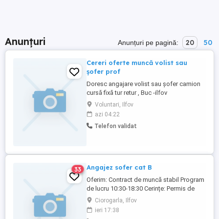
Anunțuri
20
50
Anunțuri pe pagină:
Cereri oferte muncă volist sau
șofer prof
Doresc angajare volist sau șofer camion
cursă fixă tur retur , Buc -ilfov
Voluntari, Ilfov
azi 04:22
Telefon validat
Angajez sofer cat B
33
Oferim: Contract de muncă stabil Program
de lucru 10:30-18:30 Cerințe: Permis de
conducere categoria B Seriozitate,
Ciorogarla, Ilfov
punctualitate Pentru detalii la numarul de
ieri 17:38
telefon.