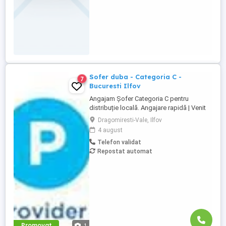
Sofer duba - Categoria C -
7
Bucuresti Ilfov
Angajam Șofer Categoria C pentru
distribuție locală. Angajare rapidă | Venit
stabil | Curse locale | Program predictibil
Dragomiresti-Vale, Ilfov
Contract de muncă pe perioadă
4 august
nedeterminată Locație depozit:
Telefon validat
Dragomirești Vale, Str. Virginia nr. 2,
Repostat automat
Ilfov(pe Autostrada A1 km 13, lângă
fabrica PepsiCo) Program: Marți Sâmbătă
Duminică ...
Promovat
1