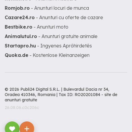
Romjob.ro
- Anunturi locuri de munca
Cazare24.ro
- Anunturi cu oferte de cazare
Bestbike.ro
- Anunturi moto
Animalutul.ro
- Anunturi gratuite animale
Startapro.hu
- Ingyenes Apróhirdetés
Quoka.de
- Kostenlose Kleinanzeigen
© 2026 Publi24 Digital S.R.L. | Bulevardul Dacia nr 34,
Oradea 410346, Romania | Tax ID: RO20201084 -
site de
anunturi gratuite
26.08.06.c0c206c