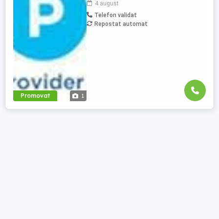
4 august
nedeterminată Locație depozit:
Telefon validat
Dragomirești Vale, Str. Virginia nr. 2,
Repostat automat
Ilfov(pe Autostrada A1 km 13, lângă
fabrica PepsiCo) Program: Marți Sâmbătă
Duminică ...
Promovat
1