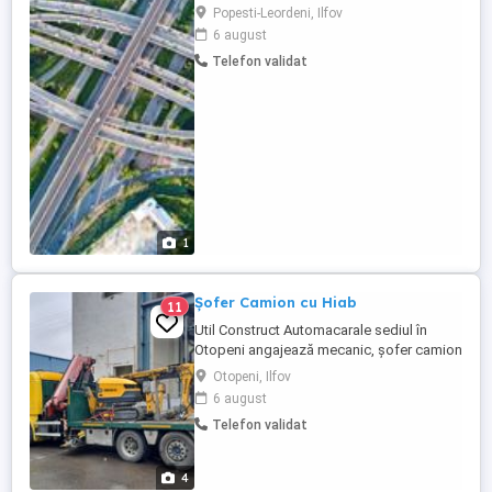
comunitar european pentru autoutilitare
Popesti-Leordeni, Ilfov
de 2.4 si 3.5 tone, in urmatoarele conditii: -
6 august
0.70 Euro km pentru prelate - 0.65 Euro km
Telefon validat
pentru dube - 0.50 Euro Km pentru masini
pana in 2.4 tone - Tari tranzitate frecvent :
Germania, ...
1
Șofer Camion cu Hiab
11
Util Construct Automacarale sediul în
Otopeni angajează mecanic, șofer camion
cu macara , automacaragiu ! Salariul se
Otopeni, Ilfov
negociază
6 august
Telefon validat
4