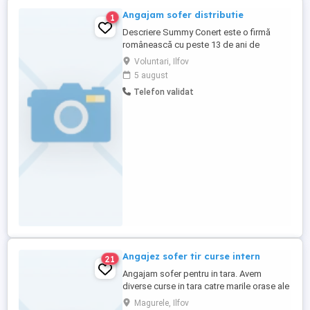
Angajam sofer distributie
1
Descriere Summy Conert este o firmă
românească cu peste 13 de ani de
activitate în comert. Firma este localizată
Voluntari, Ilfov
în Voluntari. Suntem in cautarea unui sofer
5 august
pentru distributia produselor
Telefon validat
comercializate de noi in Bucuresti si pe
teritoriul Romaniei. Se oferă: - Salariu fix -
Contract pe perioadă ...
Angajez sofer tir curse intern
21
Angajam sofer pentru in tara. Avem
diverse curse in tara catre marile orase ale
Tari (turda,cluj,bacau,iasi... etc) In general
Magurele, Ilfov