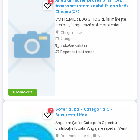
Angajăm șofer profesionist C+E
1
transport intern (dubă frigorifică)
Chiajna(IF)
CM PREMIER LOGISTIC SRL își mărește
echipa și angajează șofer profesionist
pentru transport intern de mărfuri cu
Chiajna, Ilfov
semiremorcă frigorifică. Cerințe: Permis de
2 august
conducere categoria C+E; Atestat
Telefon validat
profesional marfă și card tahograf
Repostat automat
valabile; Experiență în conducerea
ansamblurilor de 40 t; Experiența în
transportul ...
Promovat
Sofer duba - Categoria C -
7
Bucuresti Ilfov
Angajam Șofer Categoria C pentru
distribuție locală. Angajare rapidă | Venit
stabil | Curse locale | Program predictibil
Dragomiresti-Vale, Ilfov
Contract de muncă pe perioadă