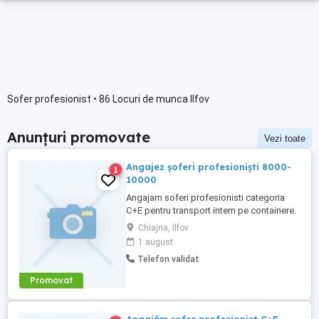
Sofer profesionist • 86 Locuri de munca Ilfov
Anunțuri promovate
Vezi toate
Angajez șoferi profesioniști 8000-
1
10000
Angajam soferi profesionisti categoria
C+E pentru transport intern pe containere.
Oferim: * Salariu motivant, platit la timp; *
Chiajna, Ilfov
Contract de munca; * Camioane bine
1 august
intretinute; * Program de lucru de luni pana
Telefon validat
vineri; * Weekendurile libere; * Mediu de
lucru serios si stabil. Cerinte: * Permis
Promovat
categoria ...