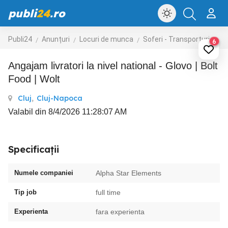
publi
24
.ro
Publi24
Anunțuri
Locuri de munca
Soferi - Transporturi
Cur
6
Angajam livratori la nivel national - Glovo | Bolt
Food | Wolt
Cluj
,
Cluj-Napoca
Valabil din 8/4/2026 11:28:07 AM
Specificații
Numele companiei
Alpha Star Elements
Tip job
full time
Experienta
fara experienta