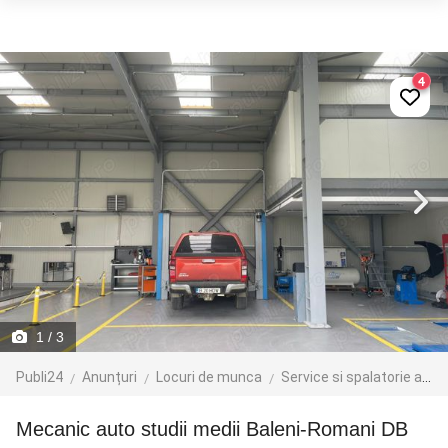
4
1
/ 3
Publi24
Anunțuri
Locuri de munca
Service si spalatorie auto
Mecanic auto studii medii Baleni-Romani DB