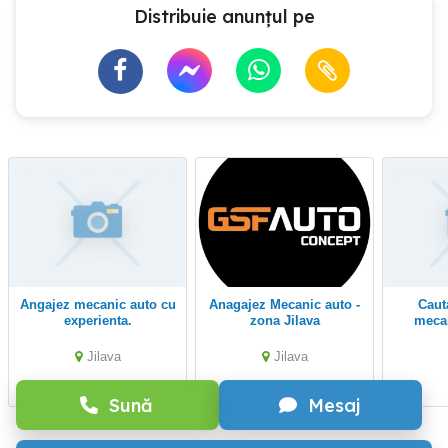
Distribuie anunțul pe
Angajez mecanic auto cu
Anagajez Mecanic auto -
Cautam Part time
experienta.
zona Jilava
meca
Jilava
Jilava
Sună
Mesaj