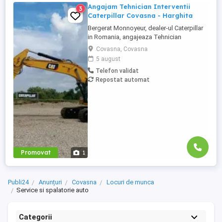
Angajam Tehnician Interventii
3
Caterpillar Covasna - Harghita
Bergerat Monnoyeur, dealer-ul Caterpillar
in Romania, angajeaza Tehnician
Electromecanic pentru interventii pe teren.
Covasna, Covasna
Pozitiile sunt cadrul diviziei de utilaje
5 august
Caterpillar. Zona pentru care recrutam este
Telefon validat
Covasna-Harghita si zonele invecinate.
Repostat automat
Candidatul poate sa aiba domiciliul in
orasele Miercurea ...
Promovat
1
Publi24
Anunțuri
Covasna
Locuri de munca
Service si spalatorie auto
Categorii