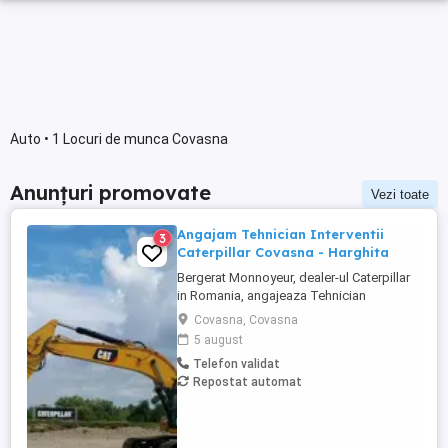
Auto • 1 Locuri de munca Covasna
Anunțuri promovate
Vezi toate
Angajam Tehnician Interventii
3
Caterpillar Covasna - Harghita
Bergerat Monnoyeur, dealer-ul Caterpillar
in Romania, angajeaza Tehnician
Electromecanic pentru interventii pe teren.
Covasna, Covasna
Pozitiile sunt cadrul diviziei de utilaje
5 august
Caterpillar. Zona pentru care recrutam este
Telefon validat
Covasna-Harghita si zonele invecinate.
Repostat automat
Candidatul poate sa aiba domiciliul in
orasele Miercurea ...