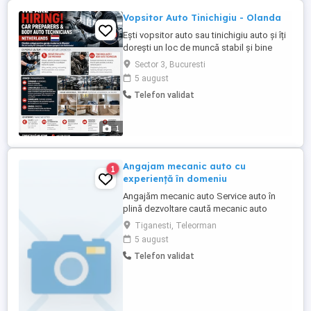
Vopsitor Auto Tinichigiu - Olanda
Ești vopsitor auto sau tinichigiu auto și îți
dorești un loc de muncă stabil și bine
plătit în Olanda? Alătură-te echipei noastre
Sector 3, Bucuresti
și lucrează pe termen lung în service-uri
5 august
moderne și reprezentanțe auto cunoscute!
Telefon validat
Poziții disponibile: 1. Tinichigiu auto 2.
Vopsitor auto Cerințe: - Minimum ...
1
Angajam mecanic auto cu
1
experiență în domeniu
Angajăm mecanic auto Service auto în
plină dezvoltare caută mecanic auto
serios și pasionat, pentru a se alătura
Tiganesti, Teleorman
echipei noastre. Cerințe: - Experiență în
5 august
domeniu (minim 1 an constituie avantaj) -
Telefon validat
Cunoștințe de mecanică generală (revizii,
diagnoză, reparații) - Seriozitate și
responsabilitate - ...