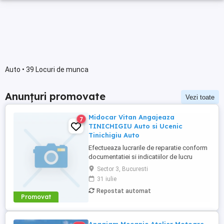
Auto • 39 Locuri de munca
Anunțuri promovate
Vezi toate
Midocar Vitan Angajeaza
7
TINICHIGIU Auto si Ucenic
Tinichigiu Auto
Efectueaza lucrarile de reparatie conform
documentatiei si indicatiilor de lucru
primite si cu respectarea timpilor de
Sector 3, Bucuresti
executie si termenelor de finalizare;
31 iulie
Asigura si intretine curatenia in atelier,
Repostat automat
aranjarea documentatiei, a sculelor si
Promovat
utilajelor. Specializare pe produs
Calificare tinichigiu cu ...