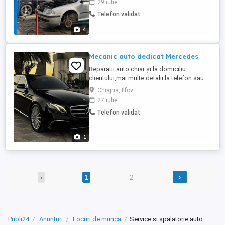
29 iulie
Salariu atractiv (variante procentuale)
Telefon validat
Bonusuri de performanța
4
Mecanic auto dedicat Mercedes
Reparatii auto chiar și la domiciliu
clientului,mai multe detalii la telefon sau
WhatsApp . Mecanic cu experiență în
Chiajna, Ilfov
Mercedes de peste 15 ani
27 iulie
Telefon validat
1
›
‹
1
2
Publi24
Anunțuri
Locuri de munca
Service si spalatorie auto