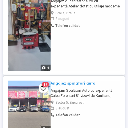
Angajez vulcanizator auto cu
experiență.Atelier dotat cu utilaje moderne
, automate, dotat cu absolut tot ce este
Braila, Braila
necesar. Experiența la casa de marcat,
3 august
Seriozitate și punctualitate în relația cu
Telefon validat
locul de muncă și clienții. Experiență în
schimbul anvelopelor, echilibrarea roților,
repararea anvelopelor ...
4
Angajez spalatori auto
17
Angajăm Spălători Auto cu experiență
Calea Ferentari 81 vizavi de Kaufland,
vizavi de Poliția Locala sector 5. Salariu fix
Sector 5, Bucuresti
+ comisioane atractive Program flexibil
3 august
Colectiv tânăr și de treabă. Pentru mai
Telefon validat
multe informații ma găsiți la adresa
mentionata