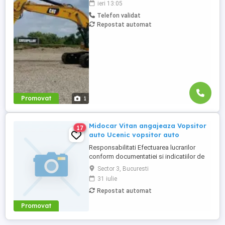
ieri 13:05
Moldova. Studii superioare finalizate în
Telefon validat
domeniul electro-mecanic; Experiență în
Repostat automat
vânzări tehnice de minim 3 ani, ...
Promovat
1
Midocar Vitan angajeaza Vopsitor
17
auto Ucenic vopsitor auto
Responsabilitati Efectuarea lucrarilor
conform documentatiei si indicatiilor de
lucru primite de la tehnician sef atelier.
Sector 3, Bucuresti
Respecta timpii de executie si termenele
31 iulie
de finalizarea lucrarii. Cerinte Calificare
Repostat automat
vopsitor auto. Fara experienta experienta
redusa. Abilitate de a lucra in echipa.
Promovat