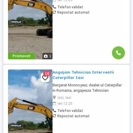
ieri 13:05
Moldova. Studii superioare finalizate în
Telefon validat
domeniul electro-mecanic; Experiență în
Repostat automat
vânzări tehnice de minim 3 ani, ...
Promovat
1
Angajam Tehnician Interventii
10
Caterpillar Iasi
Bergerat Monnoyeur, dealer-ul Caterpillar
in Romania, angajeaza Tehnician
Electromecanic pentru interventii pe teren.
Iasi, Iasi
Pozitiile sunt cadrul diviziei de utilaje
ieri 12:25
Caterpillar sau in cadrul diviziei de
Telefon validat
motoare si generatoare. Zona pentru care
Repostat automat
recrutam poate fi in orasele ...