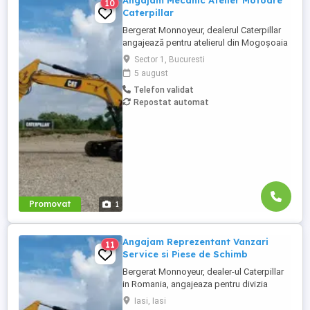
Angajam Mecanic Atelier Motoare
10
Caterpillar
Bergerat Monnoyeur, dealerul Caterpillar
angajează pentru atelierul din Mogoșoaia
Mecanic Atelier. Asiguram transport pe
Sector 1, Bucuresti
ruta Crevedia - Mogosoaia si Bucuresti
5 august
(Metrou Aviatorilor) - Mogosoaia. Condiții
Telefon validat
de ocupare Studii medii tehnice
Repostat automat
(electromecanică, mecanică ...
Promovat
1
Angajam Reprezentant Vanzari
11
Service si Piese de Schimb
Bergerat Monnoyeur, dealer-ul Caterpillar
in Romania, angajeaza pentru divizia
Eneria (motoare si generatoare) -
Iasi, Iasi
Reprezentant Vanzari Service pentru zona