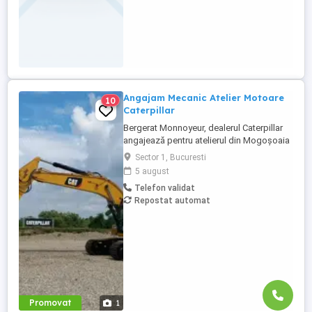
Angajam Mecanic Atelier Motoare
10
Caterpillar
Bergerat Monnoyeur, dealerul Caterpillar
angajează pentru atelierul din Mogoșoaia
Mecanic Atelier. Asiguram transport pe
Sector 1, Bucuresti
ruta Crevedia - Mogosoaia si Bucuresti
5 august
(Metrou Aviatorilor) - Mogosoaia. Condiții
Telefon validat
de ocupare Studii medii tehnice
Repostat automat
(electromecanică, mecanică ...
Promovat
1