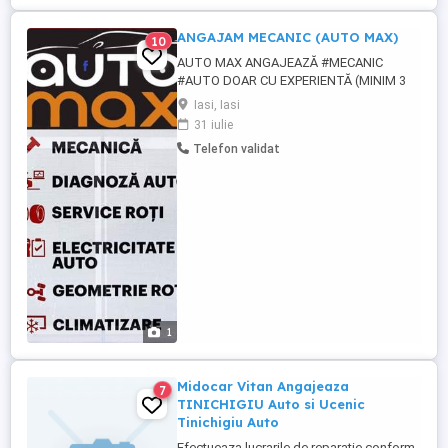
ANGAJAM MECANIC (AUTO MAX)
10
AUTO MAX ANGAJEAZĂ #MECANIC
#AUTO DOAR CU EXPERIENTĂ (MINIM 3
ANI) SI POSESOR PERMIS CATEGORIA B.
Iasi, Iasi
EXPERIENTA PE REPARAȚII CUTII DE
31 iulie
VITEZE AUTOMATE CONSTITUE UN
Telefon validat
AVANTAJ! CEREM SI OFERIM MAXIMĂ
SERIOZITATE! DORIM COLABORARE PE
TERMEN LUNG! OFERIM SI MAȘINĂ DE
SERVICI (GRATUIT) DACĂ NOUL NOSTRU
...
1
Midocar Vitan Angajeaza
7
TINICHIGIU Auto si Ucenic
Tinichigiu Auto
Efectueaza lucrarile de reparatie conform