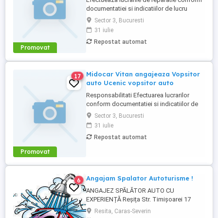
documentatiei si indicatiilor de lucru
primite si cu respectarea timpilor de
Sector 3, Bucuresti
executie si termenelor de finalizare;
31 iulie
Asigura si intretine curatenia in atelier,
Repostat automat
aranjarea documentatiei, a sculelor si
Promovat
utilajelor. Specializare pe produs
Calificare tinichigiu cu ...
Midocar Vitan angajeaza Vopsitor
17
auto Ucenic vopsitor auto
Responsabilitati Efectuarea lucrarilor
conform documentatiei si indicatiilor de
lucru primite de la tehnician sef atelier.
Sector 3, Bucuresti
Respecta timpii de executie si termenele
31 iulie
de finalizarea lucrarii. Cerinte Calificare
Repostat automat
vopsitor auto. Fara experienta experienta
redusa. Abilitate de a lucra in echipa.
Promovat
Angajam Spalator Autoturisme !
6
ANGAJEZ SPĂLĂTOR AUTO CU
EXPERIENȚĂ Reșița Str. Timișoarei 17
Dacă ai experiență și chef de muncă, te
Resita, Caras-Severin
vrem în echipă ACUM! NU căutăm