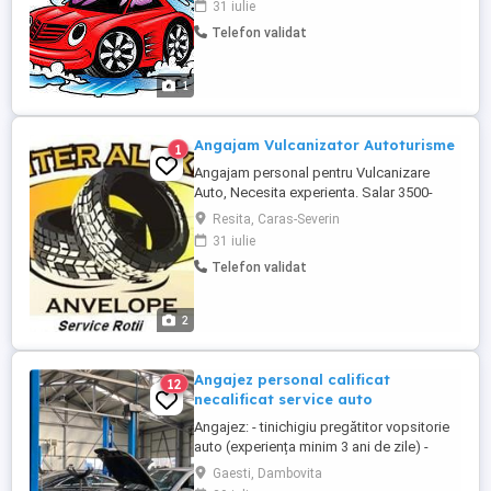
31 iulie
începători NU pierdem timpul cu neserioși
Telefon validat
Căutăm: - Om rapid, atent și muncitor -
Experiență în spălătorie auto
(OBLIGATORIU) - Seriozitate și implicare ...
1
Angajam Vulcanizator Autoturisme
1
Angajam personal pentru Vulcanizare
Auto, Necesita experienta. Salar 3500-
5000ron (cash) pentru mai multe informatii
Resita, Caras-Severin
.
31 iulie
Telefon validat
2
Angajez personal calificat
12
necalificat service auto
Angajez: - tinichigiu pregătitor vopsitorie
auto (experiența minim 3 ani de zile) -
mecanic auto (experiența constituie
Gaesti, Dambovita
avantaj) - muncitor necalificat ucenic