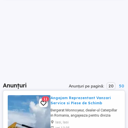
Anunțuri
20
50
Anunțuri pe pagină:
Angajam Reprezentant Vanzari
11
Service si Piese de Schimb
Bergerat Monnoyeur, dealer-ul Caterpillar
in Romania, angajeaza pentru divizia
Eneria (motoare si generatoare) -
Iasi, Iasi
Reprezentant Vanzari Service pentru zona