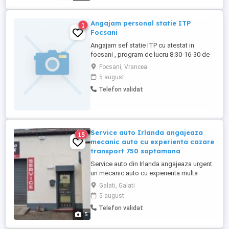
Angajam personal statie ITP
1
Focsani
Angajam sef statie ITP cu atestat in
focsani , program de lucru 8:30-16-30 de
luni - vineri si ocazional sambata
Focsani, Vrancea
5 august
Telefon validat
Service auto Irlanda angajeaza
15
mecanic auto cu experienta cazare
transport 750 saptamana
Service auto din Irlanda angajeaza urgent
un mecanic auto cu experienta multa
salariu atractiv intre 650 si 750 euro pe
Galati, Galati
saptamana pentru persoana potrivita se
5 august
asigura cazarea actele platite si bilet avion
Telefon validat
dupa proba de lucru se cere seriozitate
5
distributii lant si curele ambreiaje etc
Detalii ...