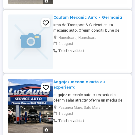
1
Căutăm Mecanic Auto - Germania
irma de Transport & Curierat cauta
mecanic auto. Oferim conditii bune de
lucru, echipamente moderne si un mediu
Hunedoara, Hunedoara
prietenos. Locatie: Ravensburg & Ulm,
2 august
Germania Posibilitate de cazare Tip
Telefon validat
contract: Angajare pe termen nelimitat
Contact: Cerinte: Experienta in domeniul
mecanicii auto (diagnoza, ...
Angajez mecanic auto cu
experienta
angajez mecanic auto cu experienta
oferim salar atractiv oferim un mediu de
lucru curat si placut cerem si oferim
Pasunea Mare, Satu Mare
seriozitate
1 august
Telefon validat
1