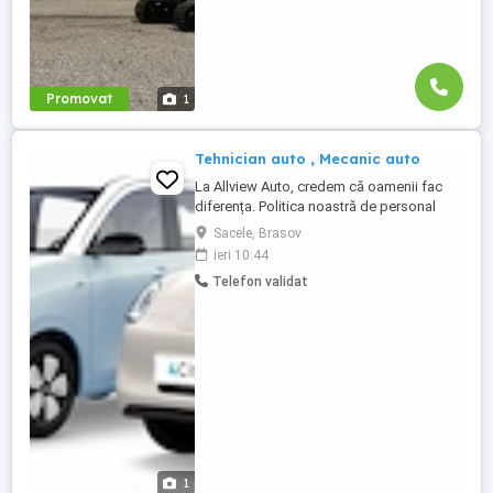
Promovat
1
Tehnician auto , Mecanic auto
La Allview Auto, credem că oamenii fac
diferența. Politica noastră de personal
este construită pe relații autentice,
Sacele, Brasov
stabilitate și încredere reciprocă. Oferim
ieri 10:44
un mediu de lucru prietenos, colegial și
Telefon validat
lipsit de stresul inutil din service-urile
tradiționale, unde contribuția ta este cu
adevărat valorificată. Ce ...
1