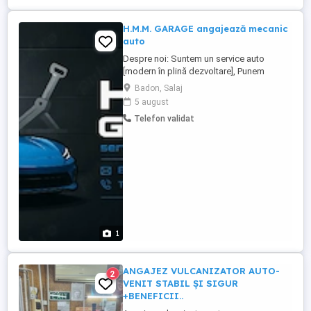
H.M.M. GARAGE angajează mecanic
auto
Despre noi: Suntem un service auto
[modern în plină dezvoltare], Punem
accent pe calitatea serviciilor oferite
Badon, Salaj
clienților noștri și pe un mediu de lucru
5 august
corect, profesionist și respectuos pentru
Telefon validat
echipa noastră. Ne mărim echipa și
căutăm un coleg mecanic auto pasionat și
responsabil.Ce responsabilități ...
1
ANGAJEZ VULCANIZATOR AUTO-
2
VENIT STABIL ȘI SIGUR
+BENEFICII..