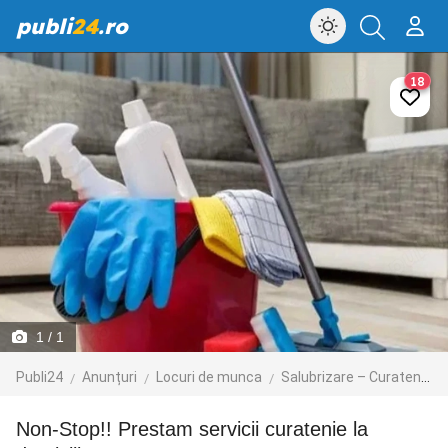
publi
24
.ro
18
1
/ 1
Publi24
Anunțuri
Locuri de munca
Salubrizare – Curatenie – Dezinsectie
Non-Stop!! Prestam servicii curatenie la