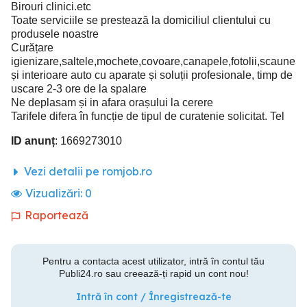
Birouri clinici.etc
Toate serviciile se prestează la domiciliul clientului cu
produsele noastre
Curățare
igienizare,saltele,mochete,covoare,canapele,fotolii,scaune
și interioare auto cu aparate și soluții profesionale, timp de
uscare 2-3 ore de la spalare
Ne deplasam și in afara orașului la cerere
Tarifele difera în funcție de tipul de curatenie solicitat. Tel
ID anunț
: 1669273010
Vezi detalii pe romjob.ro
Vizualizări:
0
Raportează
Pentru a contacta acest utilizator, intră în contul tău
Publi24.ro sau creează-ți rapid un cont nou!
Intră în cont / Înregistrează-te