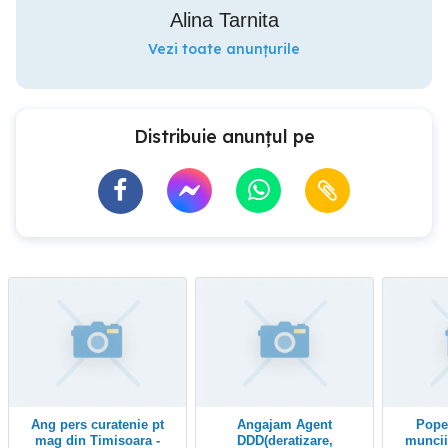
Alina Tarnita
Vezi toate anunțurile
Distribuie anunțul pe
Ang pers curatenie pt
Angajam Agent
Popescu protectia
mag din Timisoara -
DDD(deratizare,
muncii