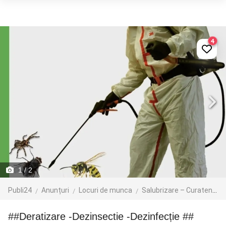
4
1
/ 2
Publi24
Anunțuri
Locuri de munca
Salubrizare – Curatenie – Dezinsectie
##Deratizare -Dezinsectie -Dezinfecție ##