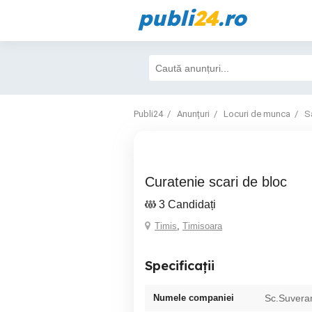
publi
24
.ro
Publi24
Anunțuri
Locuri de munca
S
Curatenie scari de bloc
3 Candidați
Timis
,
Timisoara
Specificații
Numele companiei
Sc.Suvera