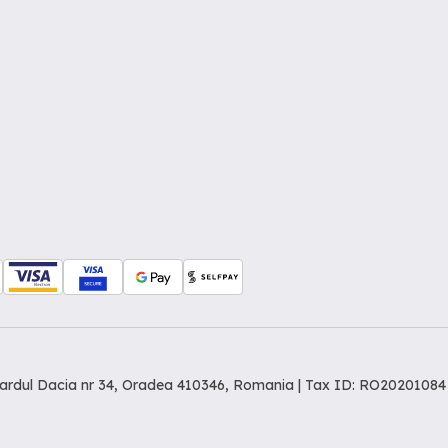
levardul Dacia nr 34, Oradea 410346, Romania | Tax ID: RO20201084