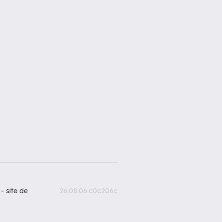
 -
site de
26.08.06.c0c206c