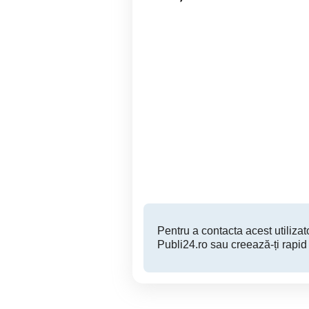
Angajam agent curatenie
Sc.Suveranul Curateniei
Zona Torontalului
Timisoara
Pentru a contacta acest utilizato
Publi24.ro sau creează-ți rapid