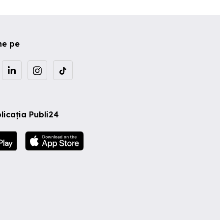
ne pe
licația Publi24