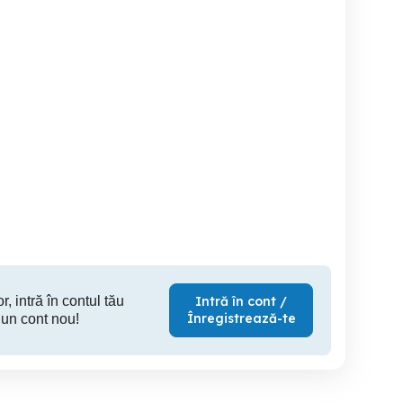
Preiau scari de bloc
Angajam personal
SRL
curate
Ti
Timisoara
Timisoara
T
r, intră în contul tău
Intră în cont /
Înregistrează-te
 un cont nou!