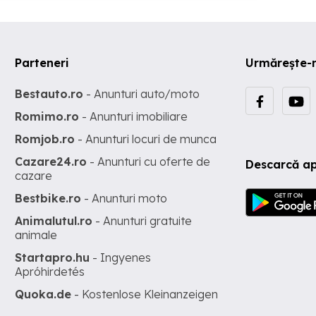
Parteneri
Urmărește-
Bestauto.ro
- Anunturi auto/moto
Romimo.ro
- Anunturi imobiliare
Romjob.ro
- Anunturi locuri de munca
Cazare24.ro
- Anunturi cu oferte de
Descarcă ap
cazare
Bestbike.ro
- Anunturi moto
Animalutul.ro
- Anunturi gratuite
animale
Startapro.hu
- Ingyenes
Apróhirdetés
Quoka.de
- Kostenlose Kleinanzeigen