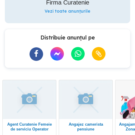
Firma Curatenie
Vezi toate anunțurile
Distribuie anunțul pe
Agent Curatenie Femeie
angajez camerista
Angajam agent curatenie
de serviciu Operator
pensiune
Zona
Curatenie