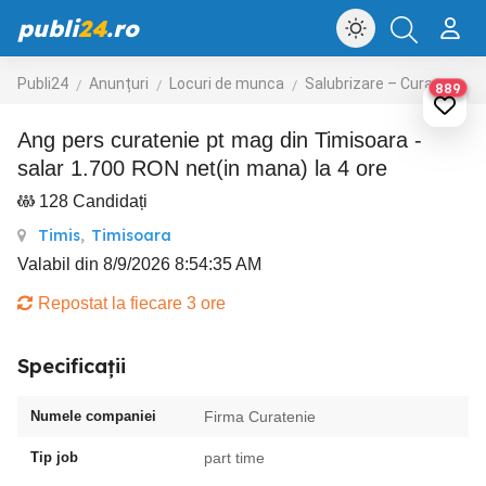
publi
24
.ro
Publi24
Anunțuri
Locuri de munca
Salubrizare – Curatenie – Dezinsectie
889
Ang pers curatenie pt mag din Timisoara -
salar 1.700 RON net(in mana) la 4 ore
128 Candidați
Timis
,
Timisoara
Valabil din 8/9/2026 8:54:35 AM
Repostat la fiecare 3 ore
Specificații
Numele companiei
Firma Curatenie
Tip job
part time