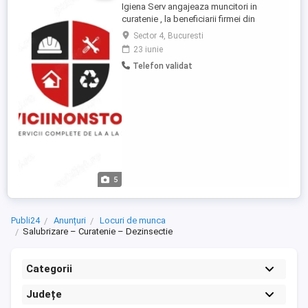
Igiena Serv angajeaza muncitori in
curatenie , la beneficiarii firmei din
Bucuresti si imprejurimi. Asiguram carte
Sector 4, Bucuresti
de munca , transport si salariu la zi. 200lei
23 iunie
zi. Banii se achita in aceeasi zi , seara.
Telefon validat
Program 8 ore zi
5
Publi24
Anunțuri
Locuri de munca
Salubrizare – Curatenie – Dezinsectie
Categorii
Județe