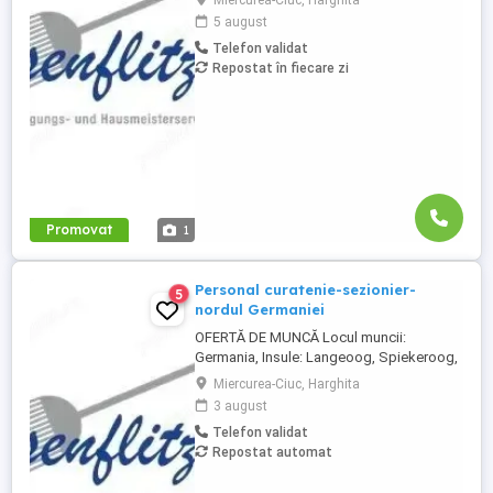
Miercurea-Ciuc, Harghita
specializată în curățarea locuințelor, dar și
5 august
a altor facilități, cum ar fi școli, gări,
Telefon validat
toalete municipale sau întreținerea și
Repostat în fiecare zi
curățarea toaletelor . Cerințe: Abilitatea de
a circula cu ...
Promovat
1
Personal curatenie-sezionier-
5
nordul Germaniei
OFERTĂ DE MUNCĂ Locul muncii:
Germania, Insule: Langeoog, Spiekeroog,
Norderney Besenflitzer GmbH este o firmă
Miercurea-Ciuc, Harghita
specializată în curățarea locuințelor, dar și
3 august
a altor facilități, cum ar fi școli, gări,
Telefon validat
toalete municipale sau întreținerea și
Repostat automat
curățarea toaletelor . Cerințe: Abilitatea de
a circula cu ...