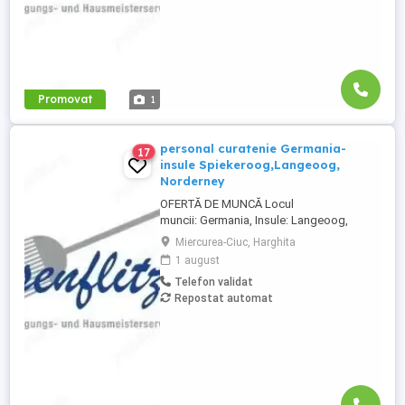
Promovat
1
personal curatenie Germania-
17
insule Spiekeroog,Langeoog,
Norderney
OFERTĂ DE MUNCĂ Locul
muncii: Germania, Insule: Langeoog,
Spiekeroog, Norderney Besenflitzer
Miercurea-Ciuc, Harghita
GmbH este o firmă specializată în
1 august
curățarea locuințelor, dar și a altor
Telefon validat
facilități, cum ar fi școli, gări, toalete
Repostat automat
municipale sau întreținerea și curățarea
toaletelor . Cerințe: Abilitatea de a circula
...