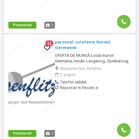
Promovat
1
personal curatenie Nordul
11
Germaniei
OFERTĂ DE MUNCĂ Locul muncii:
Germania, Insule: Langeoog, Spiekeroog,
Norderney Besenflitzer GmbH este o firmă
Miercurea-Ciuc, Harghita
specializată în curățarea locuințelor, dar și
5 august
a altor facilități, cum ar fi școli, gări,
Telefon validat
toalete municipale sau întreținerea și
Repostat în fiecare zi
curățarea toaletelor . Cerințe: Abilitatea de
a circula cu ...
Promovat
1