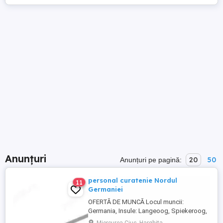
Anunțuri
20
50
Anunțuri pe pagină:
personal curatenie Nordul
11
Germaniei
OFERTĂ DE MUNCĂ Locul muncii:
Germania, Insule: Langeoog, Spiekeroog,
Norderney Besenflitzer GmbH este o firmă