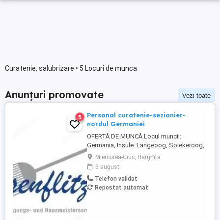
Curatenie, salubrizare • 5 Locuri de munca
Anunțuri promovate
Vezi toate
Personal curatenie-sezionier-
5
nordul Germaniei
OFERTĂ DE MUNCĂ Locul muncii:
Germania, Insule: Langeoog, Spiekeroog,
Norderney Besenflitzer GmbH este o firmă
Miercurea-Ciuc, Harghita
specializată în curățarea locuințelor, dar și
3 august
a altor facilități, cum ar fi școli, gări,
Telefon validat
toalete municipale sau întreținerea și
Repostat automat
curățarea toaletelor . Cerințe: Abilitatea de
a circula cu ...