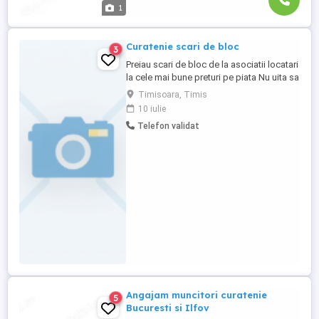
1
Curatenie scari de bloc
3
Preiau scari de bloc de la asociatii locatari
la cele mai bune preturi pe piata Nu uita sa
ma contactezi Clietul nostru stapanul
Timisoara, Timis
nostru Doamne ajuta cat mai multi clieti
10 iulie
Telefon validat
Angajam muncitori curatenie
5
Bucuresti si Ilfov