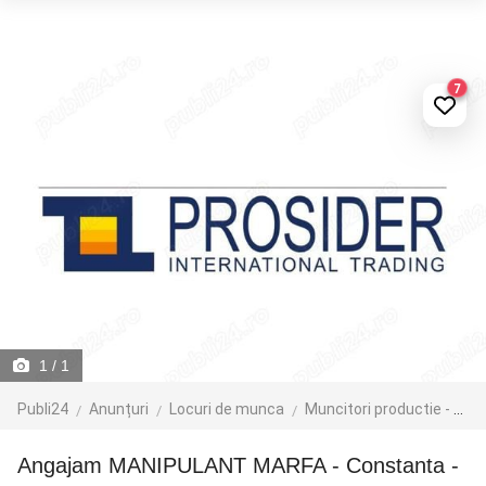
7
1
/ 1
Publi24
Anunțuri
Locuri de munca
Muncitori productie - depozit - logistica
Angajam MANIPULANT MARFA - Constanta -