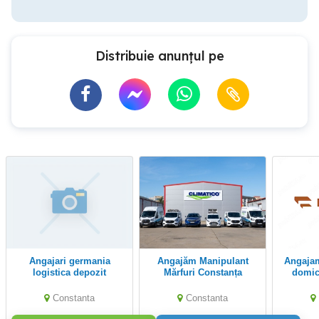
Distribuie anunțul pe
angajari germania
Angajăm Manipulant
Angajam Stivuitorist cu
logistica depozit
Mărfuri Constanța
domici
Kogalni
Constanta
Constanta