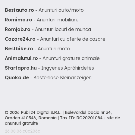
Bestauto.ro
- Anunturi auto/moto
Romimo.ro
- Anunturi imobiliare
Romjob.ro
- Anunturi locuri de munca
Cazare24.ro
- Anunturi cu oferte de cazare
Bestbike.ro
- Anunturi moto
Animalutul.ro
- Anunturi gratuite animale
Startapro.hu
- Ingyenes Apróhirdetés
Quoka.de
- Kostenlose Kleinanzeigen
© 2026 Publi24 Digital S.R.L. | Bulevardul Dacia nr 34,
Oradea 410346, Romania | Tax ID: RO20201084 -
site de
anunturi gratuite
26.08.06.c0c206c