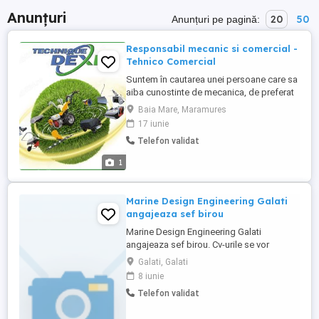
Anunțuri
20
50
Anunțuri pe pagină:
Responsabil mecanic si comercial -
Tehnico Comercial
Suntem în cautarea unei persoane care sa
aiba cunostinte de mecanica, de preferat
masini agricole (motoare, culturi,
Baia Mare, Maramures
masini...), pentru depanare, explicatii si
17 iunie
eventual interventii, precum si capacitati
Telefon validat
de promovare a produselor si serviciilor
noastre. Deplasari în tara si chiar în
1
strainatate sunt posibile, ...
Marine Design Engineering Galati
angajeaza sef birou
Marine Design Engineering Galati
angajeaza sef birou. Cv-urile se vor
depune la sediul firmei din strada
Galati, Galati
Alexandru Moruzzi nr 132, cladirea Pavilion
8 iunie
Adm et.1.
Telefon validat