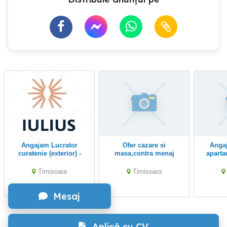
Angajam Lucrator
Ofer cazare si
Angajare menajera
curatenie (exterior) -
masa,contra menaj
apart
Iulius Town Timisoara
Timisoara
Timisoara
Mesaj
Aplică cu CV