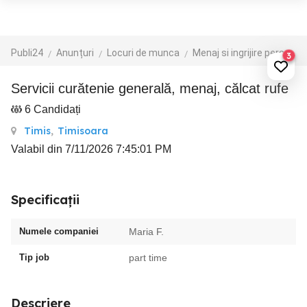
Publi24
Anunțuri
Locuri de munca
Menaj si ingrijire persoane
3
Servicii curătenie generală, menaj, călcat rufe
6 Candidați
Timis
,
Timisoara
Valabil din 7/11/2026 7:45:01 PM
Specificații
Numele companiei
Maria F.
Tip job
part time
Descriere