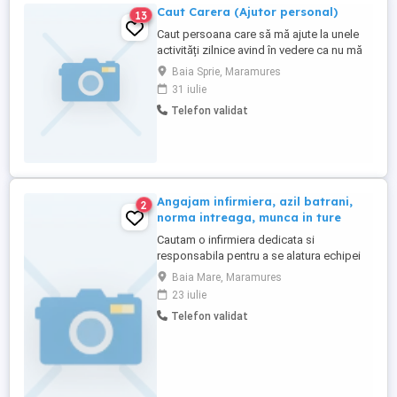
Caut Carera (Ajutor personal)
13
Caut persoana care să mă ajute la unele
activități zilnice avind în vedere ca nu mă
pot merge.Munca este în Anglia și este
Baia Sprie, Maramures
simplă nu necesită experiență. Ofer si
31 iulie
cazare pentru persoana potrivita. Va rog
Telefon validat
sa cereti detalii aici daca doriti o munca
simpla si relativ bine platita.
Angajam infirmiera, azil batrani,
2
norma intreaga, munca in ture
Cautam o infirmiera dedicata si
responsabila pentru a se alatura echipei
noastre. Postul presupune ingrijirea
Baia Mare, Maramures
rezidentilor unui azil de batrani, asigurand
23 iulie
confortul si bunastarea acestora.
Telefon validat
Responsabilitati: * Acordarea de ingrijire
personala rezidentilor (igiena, imbracare,
hranire). * Monitorizarea ...