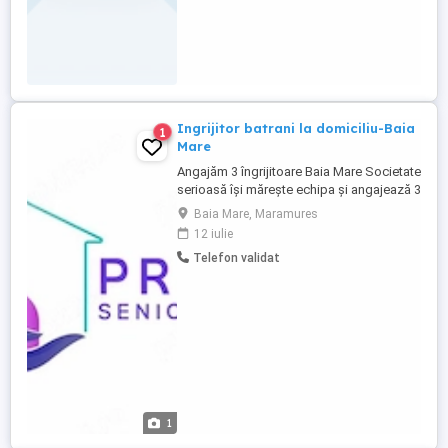
Ingrijitor batrani la domiciliu-Baia
1
Mare
Angajăm 3 îngrijitoare Baia Mare Societate
serioasă își mărește echipa și angajează 3
îngrijitoare pentru activitate în Baia Mare.
Baia Mare, Maramures
Oferim: - Program de lucru de 8 ore zi; -
12 iulie
Lucru în schimburi; - Disponibilitate pentru
Telefon validat
lucru în weekend, conform programării; -
Contract individual de muncă; - Toate
contribuțiile ...
1