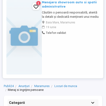
Menajera showroom auto si spatii
2
administrative
Căutăm o persoană responsabilă, atentă
la detalii și dedicată menținerii unui mediu
curat și primitor pentru colegi și clienți.
Baia Mare, Maramures
Profilul candidatului ideal Studii medii
19 iunie
finalizate; Experiență anterioară într-un rol
Telefon validat
similar constituie un avantaj; Atitudine
proactivă și spirit de inițiativă; Atenție ...
Publi24
Anunțuri
Maramures
Locuri de munca
Menaj si ingrijire persoane
Categorii