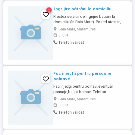
Îngrijire bătrâni la domiciliu
1
Prestez servicii de îngrijire bătrâni la
domiciliu (în Baia Mare). Posed atestat,
am experiență de 10 ani în domeniu.
Baia Mare, Maramures
6 iulie
Telefon validat
Fac injectii pentru persoane
bolnave
Fac injecții pentru bolnavi,eventual
pansaje,bai pt bolnavi.Telefon
Baia Mare, Maramures
3 iulie
Telefon validat