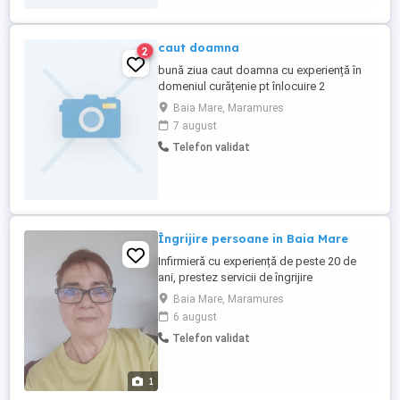
caut doamna
2
bună ziua caut doamna cu experiență în
domeniul curățenie pt înlocuire 2
săptămâni mai multe detalii la telefon
Baia Mare, Maramures
7 august
Telefon validat
Îngrijire persoane in Baia Mare
Infirmieră cu experiență de peste 20 de
ani, prestez servicii de îngrijire
batrani.Diaponibila între 6 și 8 ore pe zi,de
Baia Mare, Maramures
luni până vineri.
6 august
Telefon validat
1