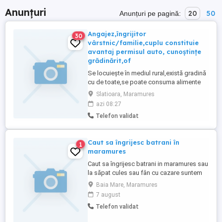
Anunțuri
20
50
Anunțuri pe pagină:
Angajez,îngrijitor
30
vârstnic/familie,cuplu constituie
avantaj permisul auto, cunoștințe
grădinărit,of
Se locuiește în mediul rural,există gradină
cu de toate,se poate consuma alimente
sănătoase ofer/ cer seriozitate maximă
Slatioara, Maramures
azi 08:27
Telefon validat
Caut sa îngrijesc batrani în
1
maramures
Caut sa îngrijesc batrani in maramures sau
la săpat cules sau fân cu cazare suntem
mama și fica
Baia Mare, Maramures
7 august
Telefon validat