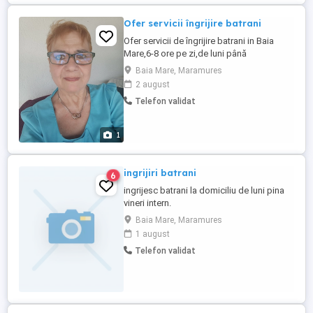
Ofer servicii îngrijire batrani
Ofer servicii de îngrijire batrani in Baia
Mare,6-8 ore pe zi,de luni până
vineri.Experienta de peste 20 ani,diplomă
Baia Mare, Maramures
infirmieră.
2 august
Telefon validat
1
ingrijiri batrani
6
ingrijesc batrani la domiciliu de luni pina
vineri intern.
Baia Mare, Maramures
1 august
Telefon validat