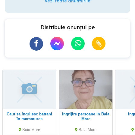
Vezi toate anunțurile
Distribuie anunțul pe
Caut sa îngrijesc batrani
Îngrijire persoane in Baia
ing
în maramures
Mare
Baia Mare
Baia Mare