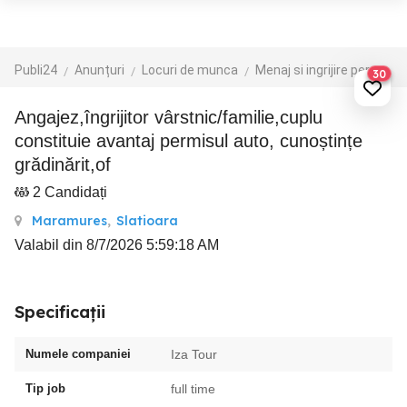
Publi24
Anunțuri
Locuri de munca
Menaj si ingrijire persoane
30
Angajez,îngrijitor vârstnic/familie,cuplu
constituie avantaj permisul auto, cunoștințe
grădinărit,of
2 Candidați
Maramures
,
Slatioara
Valabil din 8/7/2026 5:59:18 AM
Specificații
Numele companiei
Iza Tour
Tip job
full time