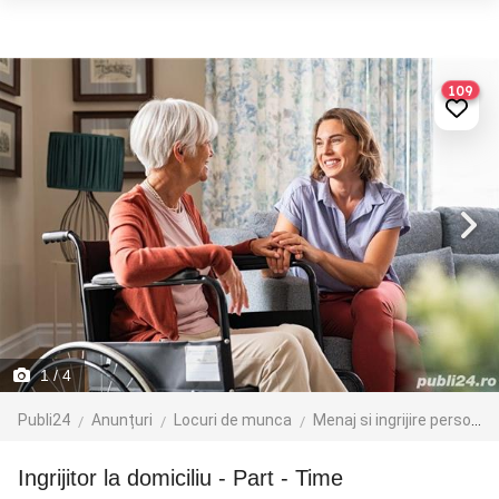
109
1
/ 4
Publi24
Anunțuri
Locuri de munca
Menaj si ingrijire persoane
Ingrijitor la domiciliu - Part - Time