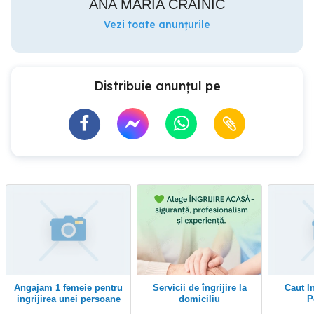
ANA MARIA CRAINIC
Vezi toate anunțurile
Distribuie anunțul pe
Angajam 1 femeie pentru
Servicii de îngrijire la
Caut Infirmieră Intern
ingrijirea unei persoane
domiciliu
P
varstnice in Timisoara .