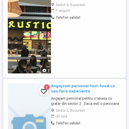
etc) și fete băieți servire clienți la vitrină în
Sector 4, Bucuresti
locația din Mall Vitan..Salariul de început
1 august
3500 ron și mâncare,program o zi(8-22)cu
Telefon validat
una liberă.Alegeți locația care vă convine
și sunați!
1
Angajzam personal fast-food cu
2
sau fara experienta
Angajam personal pentru o terasa cu
gratar din sector 2 . Daca esti o persoana
dinamica si serioasa te asteptam in
Sector 2, Bucuresti
echipa noastra .
30 iulie
Telefon validat