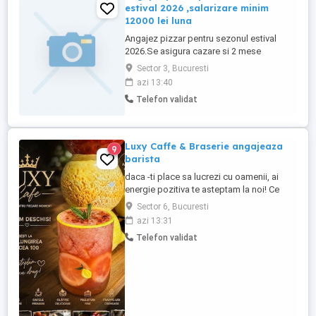
estival 2026 ,salarizare minim
12000 lei luna
Angajez pizzar pentru sezonul estival
2026.Se asigura cazare si 2 mese
zi.Pentru detalii privind salarizarea nu
Sector 3, Bucuresti
ezitati sa ne contactati la tel .
azi 13:40
Telefon validat
Luxy Caffe & Braserie angajeaza
9
barista
daca -ti place sa lucrezi cu oamenii, ai
energie pozitiva te asteptam la noi! Ce
cautam: persona responsabila si
Sector 6, Bucuresti
organizata atitudine pozitiva siamabilitate
azi 13:31
fatade clienti experienta Ce oferim: mediu
Telefon validat
de lucru modern si placut salariu+ carte
de ...