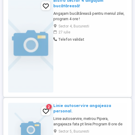
Bistro sector 4 angajam
bucătăreasă!
Angajam bucătăreasă pentru meniul zilei,
program 4 ore !
Sector 4, Bucuresti
27 iulie
Telefon validat
Linie autoservire angajeaza
2
personal.
Linie autoservire, metrou Pipera,
angajeaza fata pt linie.Program 8 ore de
luni pana vineri. Weekend liber. Mai multe
Sector 5, Bucuresti
detalii la tel.