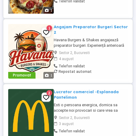
Telefon validat
în prepararea pizzei clasice. Oferim:
Contract de muncă Salariu în funcție de
1
experiență ...
Angajam Preparator Burgeri Sector
1
2
Havana Burgers & Shakes angajează
preparator burgeri. Experiență anterioară
în burger shop fast-food OBLIGATORIE
Sector 2, Bucuresti
Persoană rapidă, serioasă și organizată
4 august
Cunoștințe de lucru pe grill și asamblare
Telefon validat
burgeri Atenție la gramaje, rețete și timpi
Repostat automat
de preparare Menținerea curățeniei la
Promovat
1
postul ...
Lucrator comercial -Esplanada
2
Pantelimon
Esti o persoana energica, dornica sa
accepte noi provocari si care vrea sa
lucreze alaturi de o echipa dinamica? Ai
Sector 2, Bucuresti
toate sansele sa devii colegul nostru si sa
3 august
fii tu cel care investeste in ceea ce
Telefon validat
conteaza pentru tine. Hai sa cream