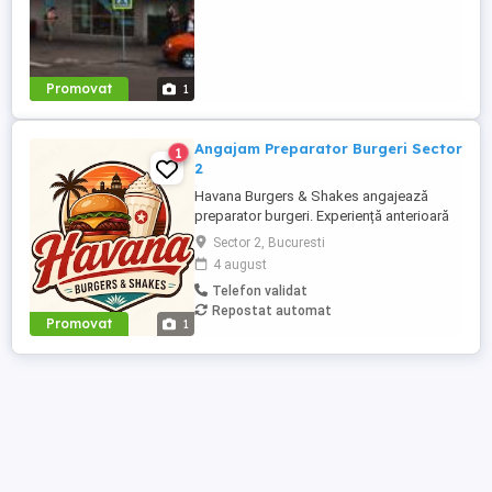
Promovat
1
Angajam Preparator Burgeri Sector
1
2
Havana Burgers & Shakes angajează
preparator burgeri. Experiență anterioară
în burger shop fast-food OBLIGATORIE
Sector 2, Bucuresti
Persoană rapidă, serioasă și organizată
4 august
Cunoștințe de lucru pe grill și asamblare
Telefon validat
burgeri Atenție la gramaje, rețete și timpi
Repostat automat
de preparare Menținerea curățeniei la
Promovat
1
postul ...