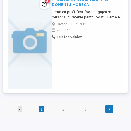
2
DOMENIU HORECA
Firma cu profil fast food angajeaza
personal curatenie pentru postul Femeie
de serviciu , program de luni pana vineri,
Sector 3, Bucuresti
salariu 4325 brut, ore suplimentare
21 iulie
platite,Tel
Telefon validat
›
‹
1
2
3