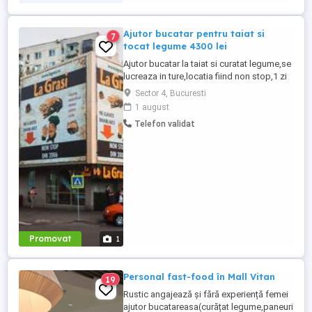
Ajutor bucatar pentru taiat si
7
tocat legume 4300 lei
Ajutor bucatar la taiat si curatat legume,se
lucreaza in ture,locatia fiind non stop,1 zi
da 1 zi nu,locatia se afla in sectorul 4,se
Sector 4, Bucuresti
acorda 1 masa calda zilnic,cartieru
1 august
Berceni,cu experienta salariul 4300 lei net
Telefon validat
la 14 ore zi,salariu 3700 lei net la 12 ore
zi,fara experienta 4000 lei net lunar,va
asteptam ...
Promovat
1
Personal fast-food în Mall Vitan
19
Rustic angajează și fără experiență femei
ajutor bucatareasa(curățat legume,paneuri