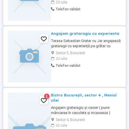
23 iulie
Telefon validat
Angajam grataragiu cu experienta
Terasa Sebastian Gratar cu Jar angajează
grataragii cu experiență pe grătar cu
cărbuni,program 2 2 salariul se discută la
Sector 5, Bucuresti
fața locului.Detalii la tel
23 iulie
Telefon validat
Bistro București, sector 4 , Meniul
2
zilei
Angajam grataragiu și casier ( pune
mâncarea în casoleta și incaseaza )
Sector 4, Bucuresti
22 iulie