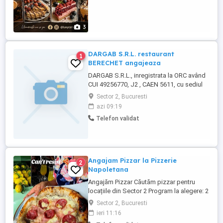
3
DARGAB S.R.L. restaurant
1
BERECHET angajeaza
DARGAB S.R.L., inregistrata la ORC având
CUI 49256770, J2 , CAEN 5611, cu sediul
Strada Albișoarei, Nr. 16, București, Sector
Sector 2, Bucuresti
2 Angajeaza 3 Persoane pe postul de
azi 09:19
lucrator bucatarie Salariu peste medie,
Telefon validat
cazare si alte beneficii Detalii la telefon
sau email
Angajam Pizzar la Pizzerie
2
Napoletana
Angajăm Pizzar Căutăm pizzar pentru
locațiile din Sector 2 Program la alegere: 2
zile cu 2 zile libere 5 zile cu 2 zile libere
Sector 2, Bucuresti
Acceptăm și persoane fără experiență pe
ieri 11:16
pizza napoletană, dar care au experiență