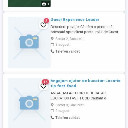
impreuna McMomente la McDonald s!
1
Despre tine: Studii medii finalizate; ...
Guest Experience Leader
2
Descriere poziție: Căutăm o persoană
orientată spre client pentru rolul de Guest
Experience Leader. Vei fi responsabil
Sector 2, Bucuresti
pentru interacțiunea cu oaspeții și pentru
3 august
asigurarea unei vizite plăcute și eficiente.
Telefon validat
Lucrezi direct cu clienții și sprijini echipa în
menținerea standardelor de ospitalitate.
Responsabilități ...
Angajam ajutor de bucatar-Locatie
15
tip fast-food
ANGAJAM AJUTOR DE BUCATAR
LUCRATOR FAST FOOD Cautam o
persoana serioasa si muncitoare pentru o
Sector 3, Bucuresti
locatie de tip fast food, zona metrou
2 august
Nicolae Grigorescu,sector 3,Bucuresti.
Telefon validat
Pentru mai multe detalii sunati la numarul
afisat.