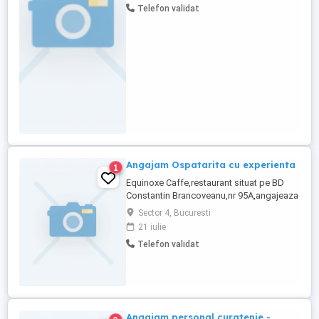
Telefon validat
Angajam Ospatarita cu experienta
1
Equinoxe Caffe,restaurant situat pe BD
Constantin Brancoveanu,nr 95A,angajeaza
in regim permanent,ospatarita cu
Sector 4, Bucuresti
exeprienta.Program 2 2 Pentru mai multe
21 iulie
detalii,va asteptam la interviu!
Telefon validat
Angajam personal curatenie -