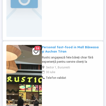
Personal fast-food in Mall Băneasa
16
și Auchan Titan
Rustic angajează fete băieți chiar fără
experiență pentru servire clienți la
vitrină..Salariul 3600 ron în mână și
Sector 1, Bucuresti
mâncare,program o zi(8-22)cu una liberă.
30 iulie
Sunați pentru locația care vă convine!
Telefon validat