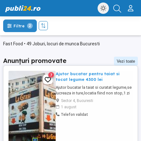
publi
24
.ro
Filtre
2
Fast Food • 49 Joburi, locuri de munca Bucuresti
Anunțuri promovate
Vezi toate
Ajutor bucatar pentru taiat si
7
tocat legume 4300 lei
Ajutor bucatar la taiat si curatat legume,se
lucreaza in ture,locatia fiind non stop,1 zi
da 1 zi nu,locatia se afla in sectorul 4,se
Sector 4, Bucuresti
acorda 1 masa calda zilnic,cartieru
1 august
Berceni,cu experienta salariul 4300 lei net
Telefon validat
la 14 ore zi,salariu 3700 lei net la 12 ore
zi,fara experienta 4000 lei net lunar,va
asteptam ...