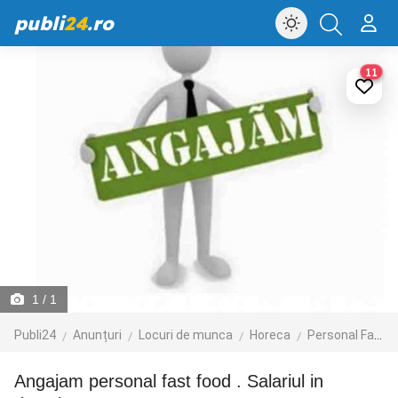
publi
24
.ro
11
1
/ 1
Publi24
Anunțuri
Locuri de munca
Horeca
Personal Fast Food
Angajam personal fast food . Salariul in