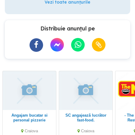
Vezi toate anunțurile
Distribuie anunțul pe
Angajam bucatar si
SC angajează lucrător
- The Mici Station -
personal pizzerie
fast-food.
Rest
angaje
Craiova
Craiova