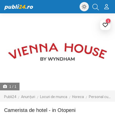
publi
24
.ro
1
1
/ 1
Publi24
Anunțuri
Locuri de munca
Horeca
Personal curatenie si cameristi
Camerista de hotel - in Otopeni