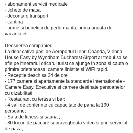
- abonament servicii medicale
- tichete de masa
- decontare transport
- cantina
- prime si beneficii de performanta, prima anuala de
vacanta etc.
Decsrierea companiei:
La doar cativa pasi de Aeroportul Henri Coanda, Vienna
House Easy by Wyndham Bucharest Airport ar trebui sa se
afle pe itinerariul oricarui turist ce ajunge in zona si cauta o
primire prietenoasa, camere linistite si WIFI rapid.
- Receptie deschisa 24 de ore
- 177 camere si apartamente la standarde internationale -
Camere Easy, Executive si camere destinate persoanelor
cu dizabilitati;
- Restaurant cu terasa si bar;
- 4 sali de conferinte cu capacitate de pana la 190
persoane;
- Sala de fitness si sauna ;
- 80 locuri de parcare supravegheata video si prin serviciul
de paza;