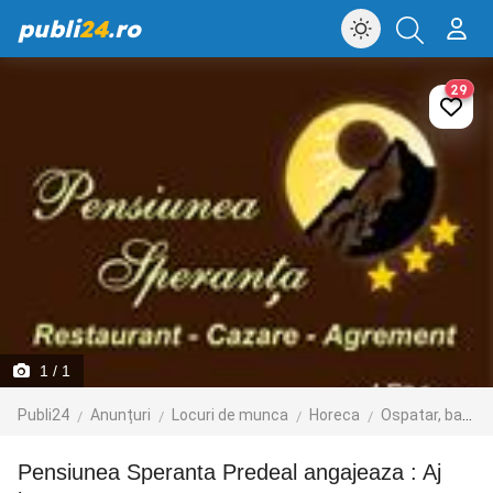
publi
24
.ro
29
1
/ 1
Publi24
Anunțuri
Locuri de munca
Horeca
Ospatar, barman, sef de sala
Pensiunea Speranta Predeal angajeaza : Aj