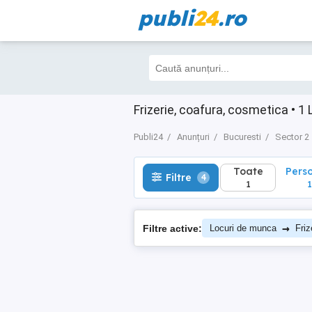
publi
24
.ro
Toate
Perso
Filtre
4
1
1
Frizerie, coafura, cosmetica • 
Publi24
Anunțuri
Bucuresti
Sector 2
Toate
Pers
Filtre
4
1
1
→
Filtre active:
Locuri de munca
Friz