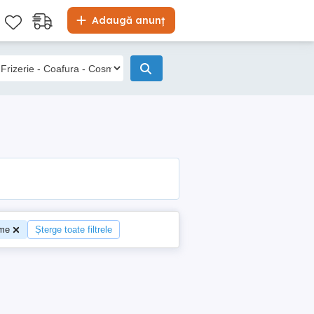
Adaugă anunț
ime
Șterge toate filtrele