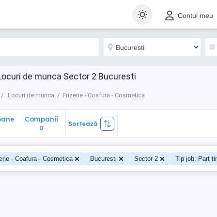
ane
Companii
Sortează
Contul meu
0
1 Locuri de munca Sector 2 Bucuresti
Locuri de munca
Frizerie - Coafura - Cosmetica
oane
Companii
Sortează
0
erie - Coafura - Cosmetica
Bucuresti
Sector 2
Tip job: Part t