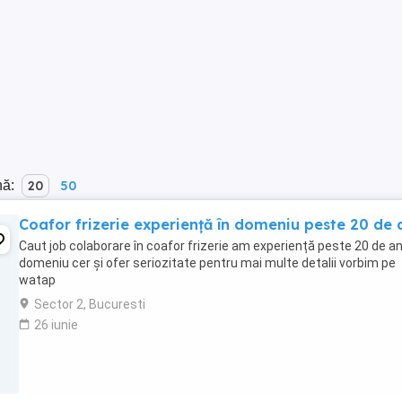
nă:
20
50
Coafor frizerie experiență în domeniu peste 20 de 
Caut job colaborare în coafor frizerie am experiență peste 20 de ani
domeniu cer și ofer seriozitate pentru mai multe detalii vorbim pe
watap
Sector 2, Bucuresti
26 iunie