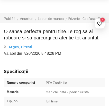
Publi24
Anunțuri
Locuri de munca
Frizerie - Coafura - Cosmetica
4
O sansa perfecta pentru tine.Te rog sa ai
rabdare si sa parcurgi cu atentie tot anuntul.
Arges
,
Pitesti
Valabil din 7/20/2026 8:48:28 PM
Specificații
Numele companiei
PFA Zanfir Ilie
Meserie
manichiurista - pedichiurista
Tip job
full time