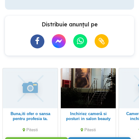
Distribuie anunțul pe
buna,iti ofer o sansa
Inchiriez cameră si
Cameră si posturi de
pentru profesia ta.
posturi in salon beauty
inch
Pitesti
Pitesti