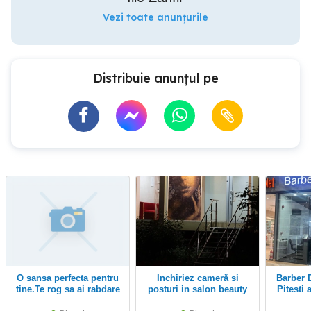
Vezi toate anunțurile
Distribuie anunțul pe
O sansa perfecta pentru
Inchiriez cameră si
Barber Duck Retail Park
tine.Te rog sa ai rabdare
posturi in salon beauty
Pitesti 
si sa parcurgi cu atentie
cu expe