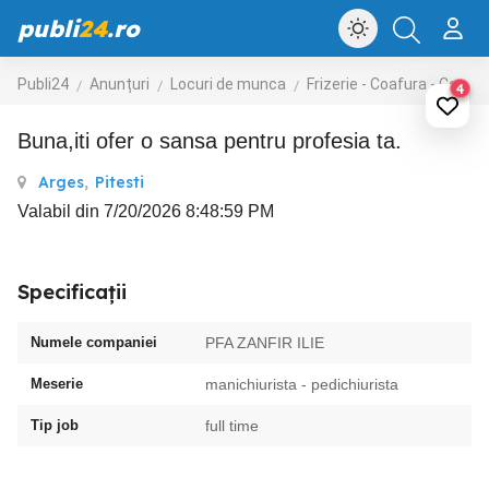
publi
24
.ro
Publi24
Anunțuri
Locuri de munca
Frizerie - Coafura - Cosmetica
4
buna,iti ofer o sansa pentru profesia ta.
Arges
,
Pitesti
Valabil din 7/20/2026 8:48:59 PM
Specificații
Numele companiei
PFA ZANFIR ILIE
Meserie
manichiurista - pedichiurista
Tip job
full time