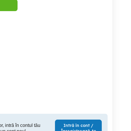
Colaborare Coafor,
Salon cu clientela
Colaborare Coafor,
anichiură, Pedichiură
angajaza coafeza cu
Manichiur
ru Profesioniști Scaun
experienta salariul 3000-
Pentru Profesi
Coafor Post Manichiură Sa
5000.
Sector 2
Sector 2
S
r, intră în contul tău
Intră în cont /