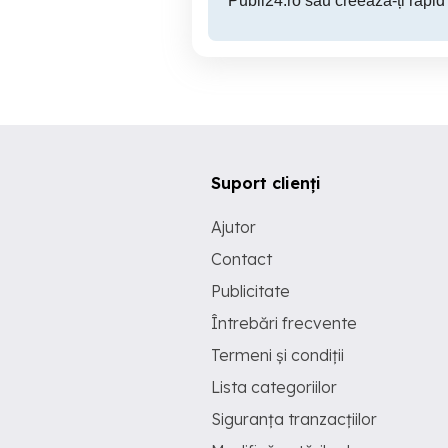
Publi24.ro sau creează-ți rapid
Suport clienți
Ajutor
Contact
Publicitate
Întrebări frecvente
Termeni și condiții
Lista categoriilor
Siguranța tranzacțiilor