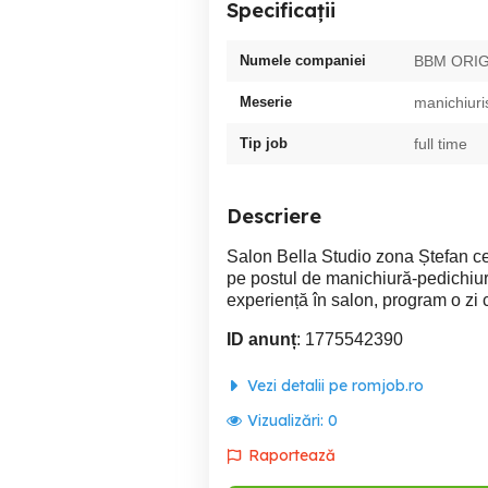
Specificații
Numele companiei
BBM ORIG
Meserie
manichiuris
Tip job
full time
Descriere
Salon Bella Studio zona Ștefan ce
pe postul de manichiură-pedichiura
experiență în salon, program o zi c
ID anunț
: 1775542390
Vezi detalii pe romjob.ro
Vizualizări:
0
Raportează