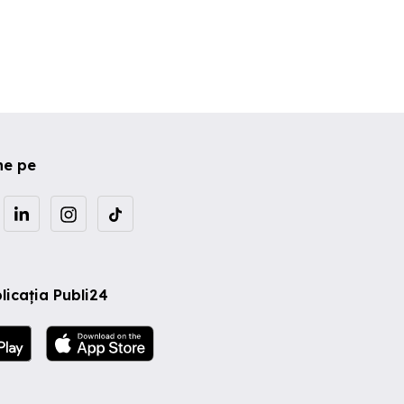
ne pe
licația Publi24