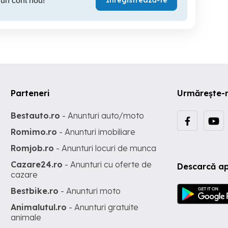
Înregistrează-te
 un cont nou!
Parteneri
Urmărește-
Bestauto.ro
- Anunturi auto/moto
Romimo.ro
- Anunturi imobiliare
Romjob.ro
- Anunturi locuri de munca
Cazare24.ro
- Anunturi cu oferte de
Descarcă ap
cazare
Bestbike.ro
- Anunturi moto
Animalutul.ro
- Anunturi gratuite
animale