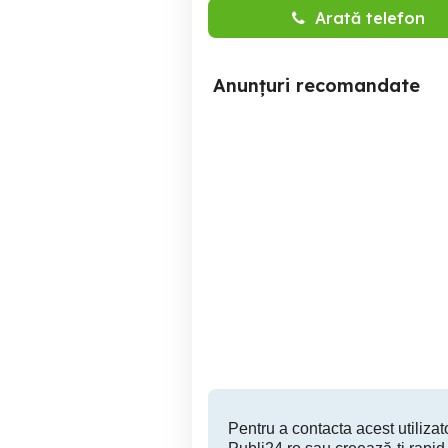
Arată telefon
Anunțuri recomandate
Salon Adora sect 2
angajaza urgent
M
manichiurista si coafeza
Pent
cu experienta
Sector 2
Pentru a contacta acest utilizato