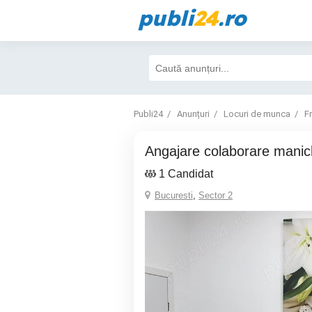
publi
24
.ro
Publi24
Anunțuri
Locuri de munca
F
Angajare colaborare manic
1 Candidat
Bucuresti
,
Sector 2