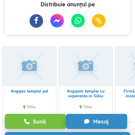
Distribuie anunțul pe
Angajez tamplar pal
Angajam tamplar cu
Firmă din domeniul
experienta in Sibiu
mont
anga
montat
Sibiu
Sibiu
e
Sună
Mesaj