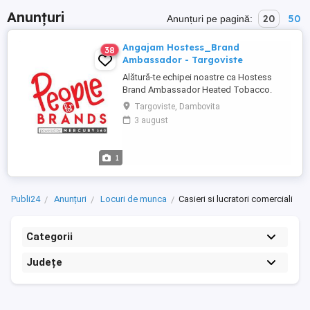
Anunțuri
20
50
Anunțuri pe pagină:
Angajam Hostess_Brand
38
Ambassador - Targoviste
Alătură-te echipei noastre ca Hostess
Brand Ambassador Heated Tobacco.
Dacă îți place să interacționezi cu
Targoviste, Dambovita
oamenii, ai energie bună și îți dorești un
3 august
job dinamic, într-o echipă tânără, te
așteptăm alături de noi! Program dinamic:
Marți Sâmbătă, aproximativ 5-6 ore zi,
1
activitatea începând ...
Publi24
Anunțuri
Locuri de munca
Casieri si lucratori comerciali
Categorii
Județe