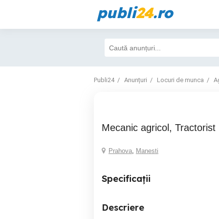
publi
24
.ro
Publi24
Anunțuri
Locuri de munca
Ag
Mecanic agricol, Tractorist
Prahova
,
Manesti
Specificații
Descriere