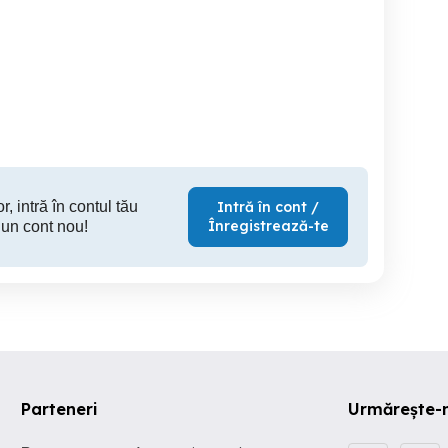
ecanic agricol, tractorist
Mecanic agricol, Tractorist
Meca
Manesti
Manesti
r, intră în contul tău
Intră în cont /
Înregistrează-te
 un cont nou!
Parteneri
Urmărește-