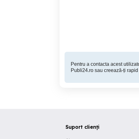
Tractorist Mecanizator
M
Manesti
Pentru a contacta acest utilizato
Publi24.ro sau creează-ți rapid
Suport clienți