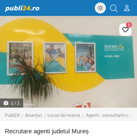
publi
24
.ro
3
1
/ 1
Publi24
Anunțuri
Locuri de munca
Agenti - consultanti vanzari
Recrutare agenti judetul Mureș