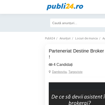
publi
24
.ro
Publi24
Anunțuri
Locuri de munca
A
Parteneriat Destine Broker - Lucru de acasa
!
4 Candidați
Dambovita
,
Targoviste