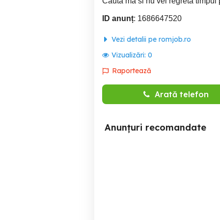
Cauta ma si nu vei regreta timpul p
ID anunț
: 1686647520
Vezi detalii pe romjob.ro
Vizualizări:
0
Raportează
Arată telefon
Anunțuri recomandate
Angajam agent vanzari
Agent germana si engleza
bac