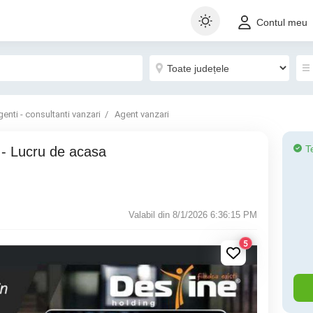
Contul meu
genti - consultanti vanzari
Agent vanzari
T
Valabil din 8/1/2026 6:36:15 PM
5