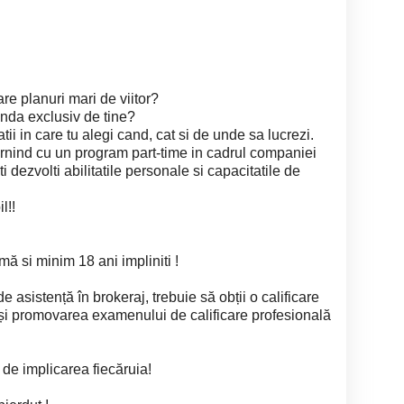
re planuri mari de viitor?
pinda exclusiv de tine?
atii in care tu alegi cand, cat si de unde sa lucrezi.
 pornind cu un program part-time in cadrul companiei
ti dezvolti abilitatile personale si capacitatile de
l!!
mă si minim 18 ani impliniti !
e asistență în brokeraj, trebuie să obții o calificare
 și promovarea examenului de calificare profesională
e de implicarea fiecăruia!