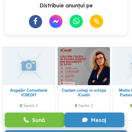
Distribuie anunțul pe
Angajări Consultanți
cautam colegi in echipa
Media Credit srl cauta
ICREDIT
iCredit
Parten
Sector 2
Sector 2
Sună
Mesaj