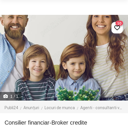
10
1
/ 1
Publi24
Anunțuri
Locuri de munca
Agenti - consultanti vanzari
Consilier financiar-Broker credite