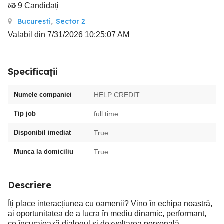
9 Candidați
Bucuresti
,
Sector 2
Valabil din 7/31/2026 10:25:07 AM
Specificații
Numele companiei
HELP CREDIT
Tip job
full time
Disponibil imediat
True
Munca la domiciliu
True
Descriere
Îți place interacțiunea cu oamenii? Vino în echipa noastră,
ai oportunitatea de a lucra în mediu dinamic, performant,
ce încurajează dialogul și dezvoltarea personală.