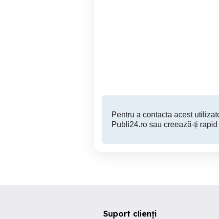
Agent vânzări produse de
Agenți vânzări produse
panificatie
Ramnicu Valcea
Pentru a contacta acest utilizato
Publi24.ro sau creează-ți rapid
Suport clienți