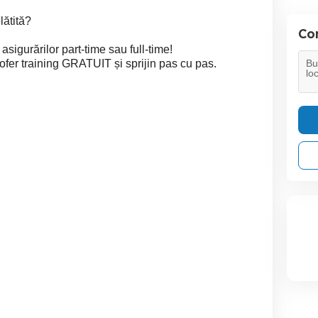
lătită?
Con
sigurărilor part-time sau full-time!
fer training GRATUIT și sprijin pas cu pas.