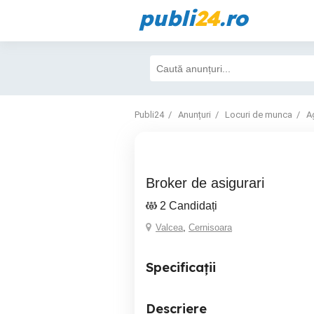
publi
24
.ro
Publi24
Anunțuri
Locuri de munca
A
Broker de asigurari
2 Candidați
Valcea
,
Cernisoara
Specificații
Descriere