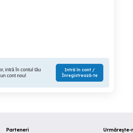
Agent vanzator lucrator
Angajam agenti vanzari cu
panificatie
punct fix fitofarmacie
experien
Ramnicu Valcea
Orlesti
Ramn
r, intră în contul tău
Intră în cont /
Înregistrează-te
 un cont nou!
Parteneri
Urmărește-