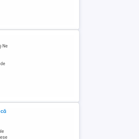
ș Ne
 de
ică
ule
cese