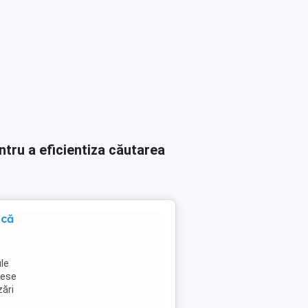
ntru a eficientiza căutarea
ică
ule
cese
zări