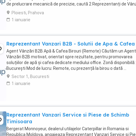
de prelucrare mecanică de precizie, caută 2 Reprezentanți de Vân
Tehnice pentru dezvoltarea ...
Ploiesti, Prahova
1 ianuarie
Reprezentant Vanzari B2B - Solutii de Apa & Cafea
Agent Vânzări B2B Apă & Cafea Birouri (Remote) Căutăm un Agent
Vânzări B2B motivat, orientat spre rezultate, pentru promovarea
soluțiilor de apă și cafea dedicate mediului office. Zonă disponibilă:
București Mod de lucru: Remote, cu prezență la birou o dată ...
Sector 1, Bucuresti
1 ianuarie
Reprezentant Vanzari Service si Piese de Schimb
Timisoara
Bergerat Monnoyeur, dealerul utilajelor Caterpillar in Romania si
Republica Moldova, angajeaza Reprezentant Vanzari Service si Pi