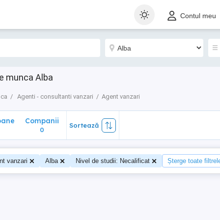
ane
Companii
Sortează
Contul meu
0
 de munca Alba
nca
Agenti - consultanti vanzari
Agent vanzari
oane
Companii
Sortează
0
0
nt vanzari
Alba
Nivel de studii: Necalificat
Șterge toate filtrel