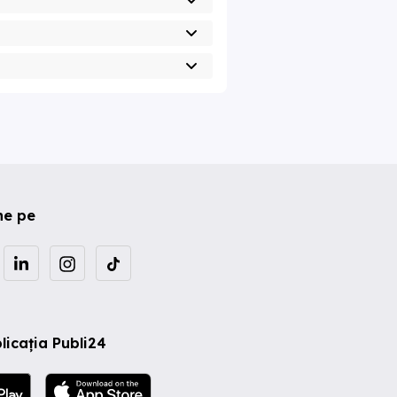
ne pe
licația Publi24