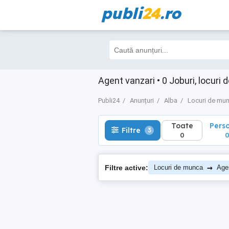
publi
24
.ro
Toate
Perso
Filtre
3
0
0
Agent vanzari • 0 Joburi, locuri
Publi24
Anunțuri
Alba
Locuri de mu
Toate
Pers
Filtre
3
0
→
Filtre active:
Locuri de munca
Age