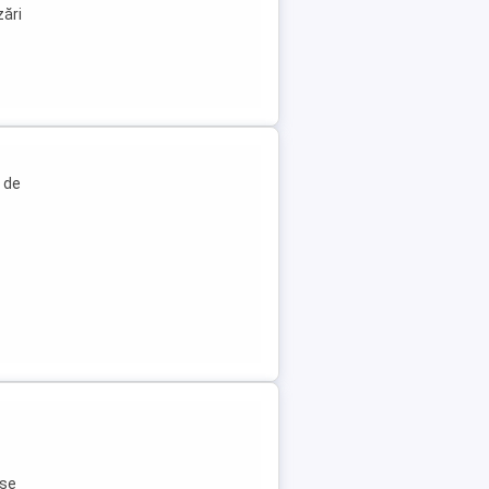
zări
 de
ese