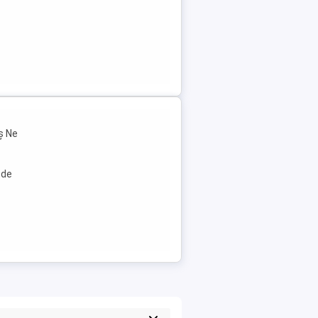
ș Ne
 de