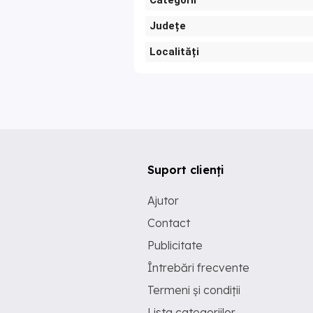
Categorii
Județe
Localități
Suport clienți
Ajutor
Contact
Publicitate
Întrebări frecvente
Termeni și condiții
Lista categoriilor