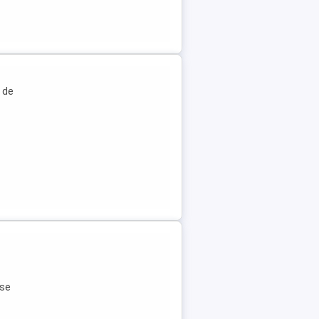
 de
ese