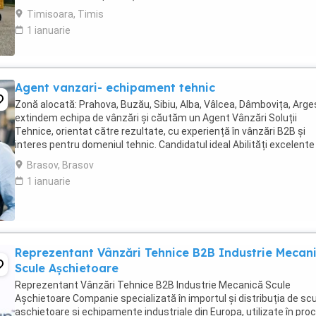
Timisoara, Timis
1 ianuarie
Agent vanzari- echipament tehnic
Zonă alocată: Prahova, Buzău, Sibiu, Alba, Vâlcea, Dâmbovița, Arge
extindem echipa de vânzări și căutăm un Agent Vânzări Soluții
Tehnice, orientat către rezultate, cu experiență în vânzări B2B și
interes pentru domeniul tehnic. Candidatul ideal Abilități excelente
comunicare și negociere Capacitate ...
Brasov, Brasov
1 ianuarie
Reprezentant Vânzări Tehnice B2B Industrie Mecan
Scule Așchietoare
Reprezentant Vânzări Tehnice B2B Industrie Mecanică Scule
Așchietoare Companie specializată în importul și distribuția de sc
așchietoare și echipamente industriale din Europa, utilizate în pro