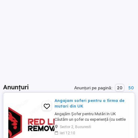
Anunțuri
20
50
Anunțuri pe pagină:
Angajam soferi pentru o firma de
mutari din UK
Angajăm Șofer pentru Mutări In UK
Căutăm un șofer cu experiență (cu settle
sau pre-settle status în UK), serios,
Sector 2, Bucuresti
punctual și cu responsabilitate. Dacă știi
ieri 12:10
să conduci bine, să ai grijă de marfa