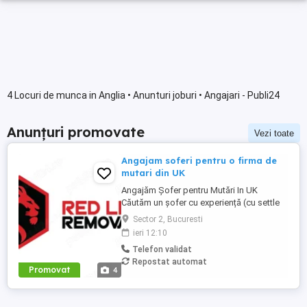
4 Locuri de munca in Anglia • Anunturi joburi • Angajari - Publi24
Anunțuri promovate
Vezi toate
Angajam soferi pentru o firma de
mutari din UK
Angajăm Șofer pentru Mutări In UK
Căutăm un șofer cu experiență (cu settle
sau pre-settle status în UK), serios,
Sector 2, Bucuresti
punctual și cu responsabilitate. Dacă știi
ieri 12:10
să conduci bine, să ai grijă de marfa
Telefon validat
clientului și nu te sperie munca fizică, ești
Repostat automat
omul nostru. Dacă ai : Permis categoria B
Promovat
4
(C e bonus) Experiență ...