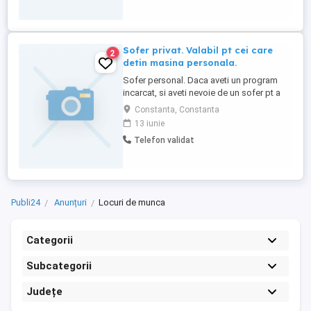
medie angajare pe perioadă ...
Sofer privat. Valabil pt cei care
2
detin masina personala.
Sofer personal. Daca aveti un program
incarcat, si aveti nevoie de un sofer pt a
duce aduce copii de la scoala, sau pt
Constanta, Constanta
piata si alte nevoi va stau la dispozitie. Nu
13 iunie
ezitati sa lasati un mesaj sau sa sunati pt
Telefon validat
mai multe detalii. Multumesc anticipat.
Anuntul este valabil pt cei care detin deja
o masina ...
Publi24
Anunțuri
Locuri de munca
Categorii
Subcategorii
Județe