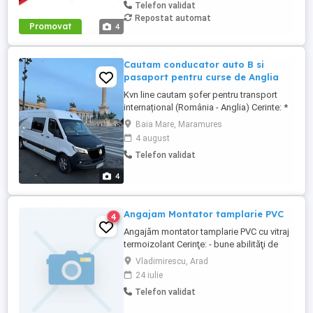
Telefon validat
clientului și nu te sperie munca fizică, ești
Repostat automat
omul nostru. Dacă ai : Permis categoria B
Promovat
4
(C e bonus) Experiență ...
Cautam conducator auto B si
pasaport pentru curse de Anglia
Kvn line cautam șofer pentru transport
internațional (România - Anglia) Cerinte: *
Permis de conducere B si pasaport *
Baia Mare, Maramures
Experiența în transport internațional
4 august
constituie un avantaj * Seriozitate și
Telefon validat
responsabilitate Oferim: * Salariu
competitiv * Posibilitatea de dezvoltare
4
profesională Persoanele ...
Angajam Montator tamplarie PVC
4
Angajăm montator tamplarie PVC cu vitraj
termoizolant Cerinţe: - bune abilităţi de
lucru - persoană punctuală, organizată,
Vladimirescu, Arad
responsabilă - bune abilităţi de
24 iulie
comunicare şi organizare - implicare,
Telefon validat
dorința de a face un lucru calitativ Se
oferă: posibilități de câștig net peste