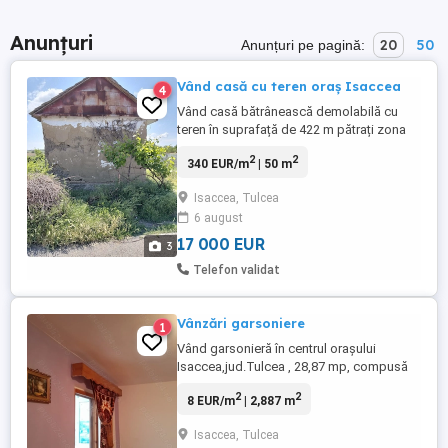
Anunțuri
20
50
Anunțuri pe pagină:
Vând casă cu teren oraș Isaccea
4
Vând casă bătrânească demolabilă cu
teren în suprafață de 422 m pătrați zona
centrală utilități până la poartă apă,
2
2
340 EUR/m
| 50 m
curent,canalizare.De la monument spre
Tulcea prima stradă la stânga ultima casă
Isaccea, Tulcea
pe dreapta.
6 august
17 000 EUR
3
Telefon validat
Vânzări garsoniere
1
Vând garsonieră în centrul orașului
Isaccea,jud.Tulcea , 28,87 mp, compusă
din cameră 16 mp. ,hol, baie , bucătărie,
2
2
8 EUR/m
| 2,887 m
balcon., et. 3 4 , încălzire pe bază de gaze
naturale.
Isaccea, Tulcea