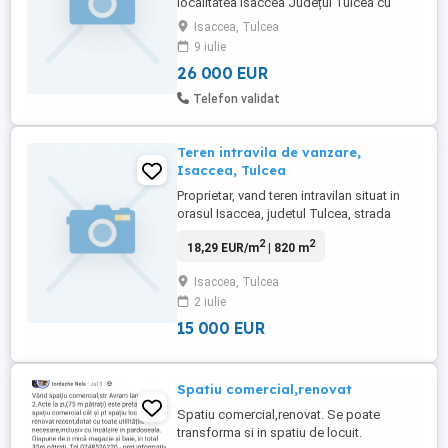
localitatea Isaccea Județul Tulcea cu
casa batraneasca demolabila de 53 mp,
Isaccea, Tulcea
cu toate utilitățile și posibilitate conectare
9 iulie
la rețeaua de gaz. Terenul are deschidere
26 000 EUR
si acces direct la strada asfaltata. Zona
buna, linistita, ideal constructie casa.
Telefon validat
Relatii la telefon ...
Teren intravila de vanzare,
Isaccea, Tulcea
Proprietar, vand teren intravilan situat in
orasul Isaccea, judetul Tulcea, strada
Vasile Alecsandri, intersectie cu
2
2
18,29 EUR/m
| 820 m
Dobrogeanu Gherea. Suprafata de
820mp. Teren ideal pentru construirea
Isaccea, Tulcea
unei locuinte, case de vacanta sau pentru
2 iulie
investitie. Zona linistita cu acces facil si
utilitati complete. Pentru ...
15 000 EUR
Spatiu comercial,renovat
Spatiu comercial,renovat. Se poate
transforma si in spatiu de locuit.