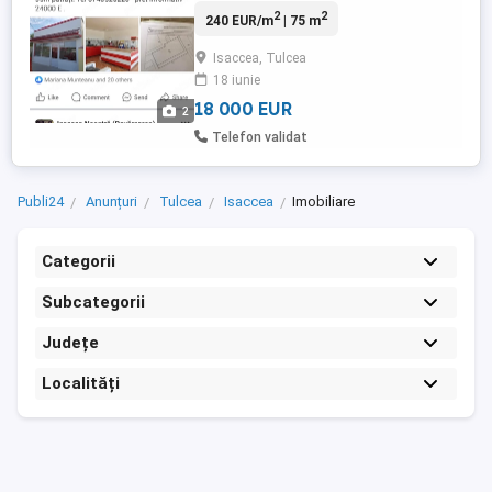
2
2
240 EUR/m
| 75 m
Isaccea, Tulcea
18 iunie
18 000 EUR
2
Telefon validat
Publi24
Anunțuri
Tulcea
Isaccea
Imobiliare
Categorii
Subcategorii
Județe
Localități