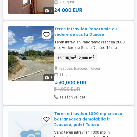
2 august
24 000 EUR
4
Teren intravilan Panoramic cu
vedere de sus la Dunăre
Teren Intravilan Panoramic Isaccea 2000
mp, Vedere de Sus la Dunăre 15 mp
Negociabil Locație: Isaccea, județul
2
2
15 EUR/m
| 2,000 m
Tulcea * Suprafață: 2000 mp. *
Deschidere: Dublă deschidere la drum
Isaccea, Isaccea, Tulcea
complet asfaltat Avantaje majore: *
11 iulie
Poziționare pe deal: Terenul este situat pe
8
o zonă înaltă, oferind o priveliște
30,000 EUR
panoramică ...
54,000 EUR
Telefon validat
Teren intravilan 1000 mp si casa
batraneasca demolabila in
Isaccea, judet Tulcea
Vand teren intravilan 1000 mp în