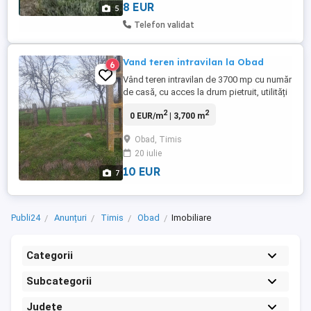
alimentare ...
8 EUR
5
Telefon validat
Vand teren intravilan la Obad
6
Vând teren intravilan de 3700 mp cu număr
de casă, cu acces la drum pietruit, utilități
la curent. Lângă teren sunt case edificate.
2
2
0 EUR/m
| 3,700 m
Preț 10 euro mp. Sat Obad la 27 km de
Timișoara. Se poate parcela și vinde
Obad, Timis
ulterior.
20 iulie
10 EUR
7
Publi24
Anunțuri
Timis
Obad
Imobiliare
Categorii
Subcategorii
Județe