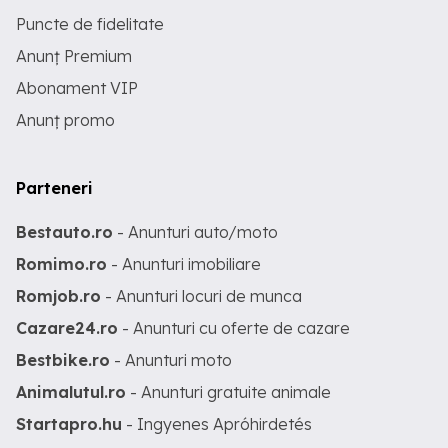
Puncte de fidelitate
Anunț Premium
Abonament VIP
Anunț promo
Parteneri
Bestauto.ro
- Anunturi auto/moto
Romimo.ro
- Anunturi imobiliare
Romjob.ro
- Anunturi locuri de munca
Cazare24.ro
- Anunturi cu oferte de cazare
Bestbike.ro
- Anunturi moto
Animalutul.ro
- Anunturi gratuite animale
Startapro.hu
- Ingyenes Apróhirdetés