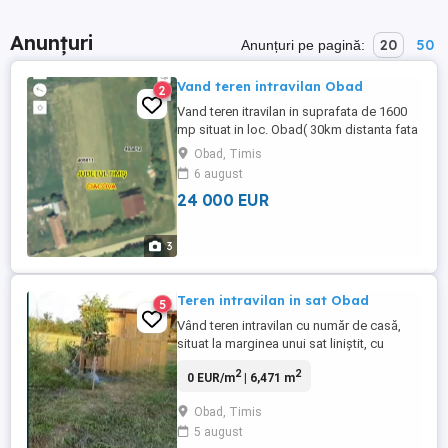
Anunțuri
20
50
Anunțuri pe pagină:
Vand teren intravilan Obad
2
Vand teren itravilan in suprafata de 1600
mp situat in loc. Obad( 30km distanta fata
de Timisoara si 8 Km fata de loc
Obad, Timis
Jebel).Terenul este in vatra satului acces
6 august
la strada asfaltata, intabulat si cadastrat.
24 000 EUR
Utilitati la poarta. Langa teren sunt case
edificate. Se accepta si plata in rate pe o
perioada ...
3
Teren intravilan in sat Obad
5
Vând teren intravilan cu număr de casă,
situat la marginea unui sat liniștit, cu
acces facil la drum principal, la numai 27
2
2
0 EUR/m
| 6,471 m
km de Timișoara. Suprafață totală: 6.417
mp, ideală pentru dezvoltări rezidențiale,
Obad, Timis
casă de vacanță sau parcelare. Avantaje &
5 august
facilități existente: Puț forat pentru