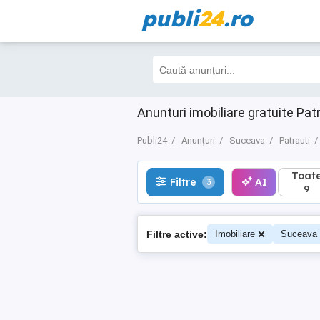
publi
24
.ro
Toate
Filtre
AI
3
9
Anunturi imobiliare gratuite Patr
Publi24
Anunțuri
Suceava
Patrauti
Toat
Filtre
AI
3
9
Filtre active:
Imobiliare
Suceava