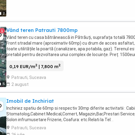
2
Vând teren Patrauti 7800mp
1
Vând teren cu casa bătrânească in Pătrăuți, suprafața totală 780
Front stradal mare (aproximativ 60mp) cu drum de acces asfaltat,
toate utilitățile la poartă (canalizare, apa potabila, gaz). Terenul es
pretabil pentru dezvoltarea unui complex de locuințe. Preț: 1500eur
negociabil
2
2
0,19 EUR/m
| 7,800 m
Patrauti, Suceava
5
2 august
Imobil de Inchiriat
Inchiriez spatiu de 60mp si respectiv 30mp diferite activitatii : Cab
Stomatolog,Cabinet Medical,Comert, Magazin,Bar,Prestari Service
Solon infrumusetare Frizerie, Coafura: etc.Relati la Tel: .
Patrauti, Suceava
26 iulie