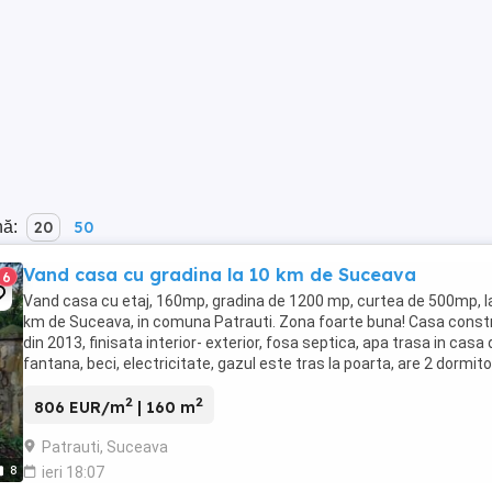
nă:
20
50
Vand casa cu gradina la 10 km de Suceava
6
Vand casa cu etaj, 160mp, gradina de 1200 mp, curtea de 500mp, l
km de Suceava, in comuna Patrauti. Zona foarte buna! Casa const
din 2013, finisata interior- exterior, fosa septica, apa trasa in casa 
fantana, beci, electricitate, gazul este tras la poarta, are 2 dormit
la parter, ...
2
2
806 EUR/m
| 160 m
Patrauti, Suceava
8
ieri 18:07