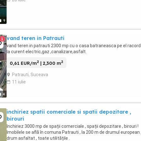
9
vand teren in Patrauti
1
vand teren in patrauti 2300 mp cu o casa batraneasca pe el racor
la curent electric,gaz ,canalizare,asfalt.
2
2
0,61 EUR/m
| 2,300 m
Patrauti, Suceava
11 iulie
4
inchiriez spatii comerciale si spatii depozitare ,
birouri
închiriez 3000 mp de spații comerciale , spații depozitare , birouri !
Imobilele se află în comuna Patrauti , la 200 m de drumul european 
drum asfaltat , toate utilitățile .