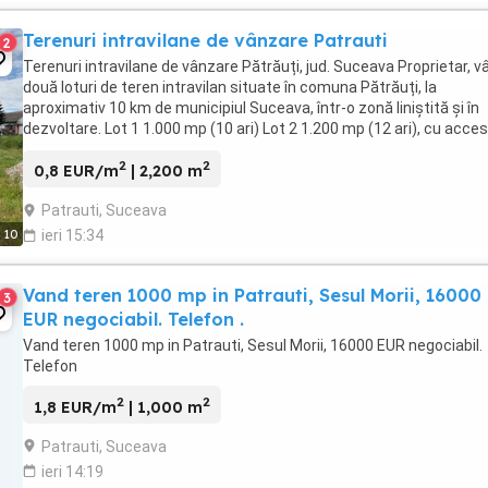
Terenuri intravilane de vânzare Patrauti
2
Terenuri intravilane de vânzare Pătrăuți, jud. Suceava Proprietar, v
două loturi de teren intravilan situate în comuna Pătrăuți, la
aproximativ 10 km de municipiul Suceava, într-o zonă liniștită și în
dezvoltare. Lot 1 1.000 mp (10 ari) Lot 2 1.200 mp (12 ari), cu acces
drum privat Terenurile ...
2
2
0,8 EUR/m
| 2,200 m
Patrauti, Suceava
10
ieri 15:34
Vand teren 1000 mp in Patrauti, Sesul Morii, 16000
3
EUR negociabil. Telefon .
Vand teren 1000 mp in Patrauti, Sesul Morii, 16000 EUR negociabil.
Telefon
2
2
1,8 EUR/m
| 1,000 m
Patrauti, Suceava
ieri 14:19