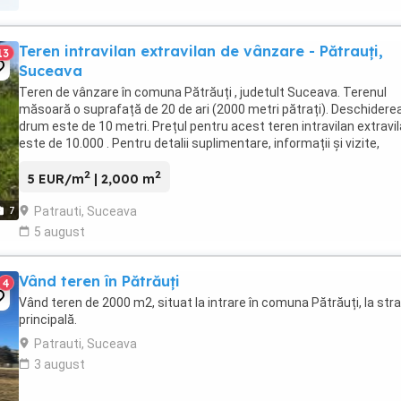
Teren intravilan extravilan de vânzare - Pătrauți,
13
Suceava
Teren de vânzare în comuna Pătrăuți , judetult Suceava. Terenul
măsoară o suprafață de 20 de ari (2000 metri pătrați). Deschiderea
drum este de 10 metri. Prețul pentru acest teren intravilan extravi
este de 10.000 . Pentru detalii suplimentare, informații și vizite,
contactați mail sau tel ...
2
2
5 EUR/m
| 2,000 m
Patrauti, Suceava
7
5 august
Vând teren în Pătrăuți
4
Vând teren de 2000 m2, situat la intrare în comuna Pătrăuți, la str
principală.
Patrauti, Suceava
3 august