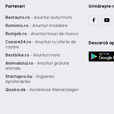
Parteneri
Urmărește-
Bestauto.ro
- Anunturi auto/moto
Romimo.ro
- Anunturi imobiliare
Romjob.ro
- Anunturi locuri de munca
Cazare24.ro
- Anunturi cu oferte de
Descarcă ap
cazare
Bestbike.ro
- Anunturi moto
Animalutul.ro
- Anunturi gratuite
animale
Startapro.hu
- Ingyenes
Apróhirdetés
Quoka.de
- Kostenlose Kleinanzeigen