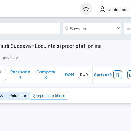
Persoane
Companii
RON
EUR
Sortează
Contul meu
9
0
auti Suceava • Locuinte si proprietati online
Imobiliare
e
Persoane
Companii
RON
EUR
Sortează
9
0
Patrauti
Șterge toate filtrele