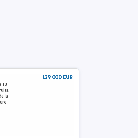
129 000 EUR
a 10
ruita
de la
oare