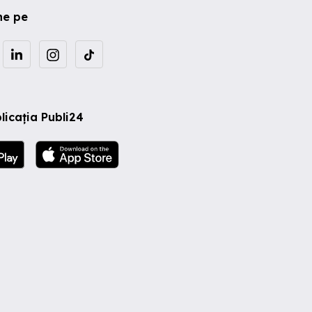
ne pe
licația Publi24