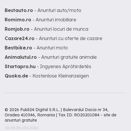
Bestauto.ro
- Anunturi auto/moto
Romimo.ro
- Anunturi imobiliare
Romjob.ro
- Anunturi locuri de munca
Cazare24.ro
- Anunturi cu oferte de cazare
Bestbike.ro
- Anunturi moto
Animalutul.ro
- Anunturi gratuite animale
Startapro.hu
- Ingyenes Apróhirdetés
Quoka.de
- Kostenlose Kleinanzeigen
© 2026 Publi24 Digital S.R.L. | Bulevardul Dacia nr 34,
Oradea 410346, Romania | Tax ID: RO20201084 -
site de
anunturi gratuite
26.08.06.c0c206c