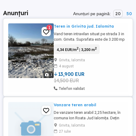
Anunțuri
20
50
Anunțuri pe pagină:
Teren in Grivita jud. Ialomita
1
Vand teren intravilan situat pe strada 3 in
com. Grivita. Suprafata este de 3.200 mp
2
2
4,34 EUR/m
| 3,200 m
Grivita, Ialomita
4 august
13,900 EUR
1
14,500 EUR
Telefon validat
Vanzare teren arabil
De vanzare teren arabil 2,25 hectare, în
comuna Ion Roata Jud Ialomița. Dețin
toate actele ,carte funciara.
Grivita, Ialomita
27 iulie