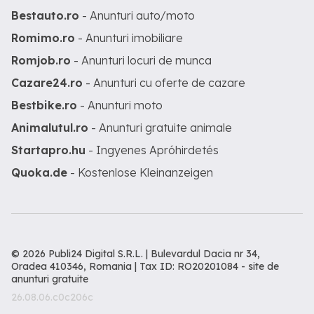
Bestauto.ro
- Anunturi auto/moto
Romimo.ro
- Anunturi imobiliare
Romjob.ro
- Anunturi locuri de munca
Cazare24.ro
- Anunturi cu oferte de cazare
Bestbike.ro
- Anunturi moto
Animalutul.ro
- Anunturi gratuite animale
Startapro.hu
- Ingyenes Apróhirdetés
Quoka.de
- Kostenlose Kleinanzeigen
© 2026 Publi24 Digital S.R.L. | Bulevardul Dacia nr 34,
Oradea 410346, Romania | Tax ID: RO20201084 -
site de
anunturi gratuite
26.08.06.c0c206c