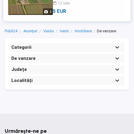
12 iulie
5 EUR
1
Publi24
Anunțuri
Vaslui
Ivesti
Imobiliare
De vanzare
Categorii
De vanzare
Județe
Localități
Urmărește-ne pe