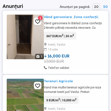
Anunțuri
20
50
Anunțuri pe pagină:
Vând garsoniera. Zona confecții.
1
Vând garsoniera în Bârlad zona confecții.
24metri pătrați.necesita renovare. Cu
posibilitate de construit baie fiind la parter
2
2
667 EUR/m
| 24 m
.mai multe detalii la tel.
Ivesti, Vaslui
19 iulie
16,000 EUR
5
17,000 EUR
Telefon validat
Terenuri Agricole
Vand mai multe terenuri agricole pe raza
comunei Ivesti jud Vaslui. Preturi
negociabile ! Relatii la tel: sau
2
2
0 EUR/m
| 10,000 m
Ivesti, Vaslui