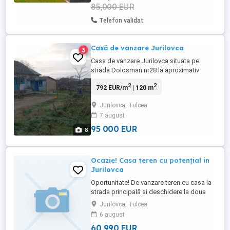
85,000 EUR
Telefon validat
Casă de vanzare Jurilovca
3
Casa de vanzare Jurilovca situata pe
strada Dolosman nr28 la aproximativ
800m de Portul turistic Jurilovca o zona
2
2
792 EUR/m
| 120 m
linistita fara trafic aglomerat .Propietar
toate actele in regula intabulare cadastru
Jurilovca, Tulcea
certificat energetic.Pentru mai multe detalii
7 august
la tel
95 000 EUR
8
Ocazie! Casa teren cu potențial in
Jurilovca
Oportunitate! De vanzare teren cu casa la
strada principală si deschidere la doua
străzi (parcare pe strada secundară),
Jurilovca, Tulcea
magazin funcțional pe amplasament.
6 august
Locatie:
60 990 EUR