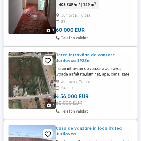
2
2
403 EUR/m
| 149 m
totală 389mp, apa, curent, canalizare,
beci, bazin colectare apa de ploaie,
Jurilovca, Tulcea
acoperiș casa din tabla. Șosea asfaltata,
31 iulie
cu iluminat stradal in fata porții, locuința
se află la 100m de port și la 100m ...
60 000 EUR
7
Telefon validat
Teren intravilan de vanzare
Jurilovca 1925m
Teren intravilan de vanzare Jurilovca.
Strada asfaltata,iluminat, apa, canalizare
la poarta. terenul este gol, liber de
Jurilovca, Tulcea
constructii.
24 iulie
56,000 EUR
60,000 EUR
3
Telefon validat
Casa de vanzare in localitatea
Jurilovca