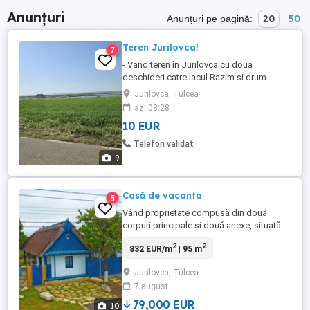
Anunțuri
20
50
Anunțuri pe pagină:
Teren Jurilovca!
7
- Vand teren în Jurilovca cu doua
deschideri catre lacul Razim si drum
asfaltat 229P. Terenul este extravilan si
Jurilovca, Tulcea
este amplasat in imediata apropiere a
azi 08:28
Pensiunii Dolosman pe drumul care duce
10 EUR
spre Capul Dolosman. Are ca si utilități
apa,canalizare si electricitate in apropiere.
Telefon validat
Zona este excelenta pentru ...
9
Casă de vacanta
3
Vând proprietate compusă din două
corpuri principale și două anexe, situată
într-o zonă liniștită - la 300 m de școală.
2
2
832 EUR/m
| 95 m
Suprafața terenului 1051 mp; front stradal
40 m, dimensiuni 40 m x 25 m. C1: casa are
Jurilovca, Tulcea
3 camere, 2 băi, un living, un hol, o debara.
7 august
Locuința este mobilată, camerele dotate
cu ...
79,000 EUR
10