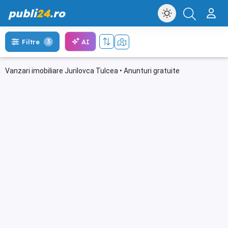
publi
24
.ro
AI
Filtre
3
Vanzari imobiliare Jurilovca Tulcea • Anunturi gratuite