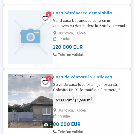
Casa bătrânesca demolabila
2
Vând casa bătrânesca cu teren în
Jurilovca cu deschidere la 2 străzi, terenul
are 2000m se afla situat lângă spital
Jurilovca, Tulcea
detalii pe wathsapp la
17 iulie
120 000 EUR
Telefon validat
Casa de vânzare în Jurilovca
7
Se vinde casă locuibila în jurilovca str.
Golovitei Nr. 91 formată din 3 camere, 2
holuri, bucătărie și baie +anexe pentru
2
2
51 EUR/m
| 1,558 m
depozitare lemne sau materiale. Total
suprafață teren 1558 m.p Suprafață
Jurilovca, Tulcea
construita 129 m.p Conectată la rețeaua
13 iulie
de apă și canalizare, electricitate. Casă
locuibila din orice moment, ...
80 000 EUR
7
Telefon validat