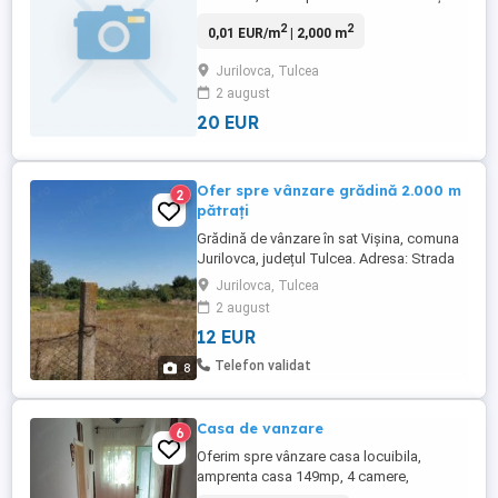
apă, canalizare și curent electric.
2
2
0,01 EUR/m
| 2,000 m
Jurilovca, Tulcea
2 august
20 EUR
Ofer spre vânzare grădină 2.000 m
2
pătrați
Grădină de vânzare în sat Vișina, comuna
Jurilovca, județul Tulcea. Adresa: Strada
Căminului, nr. 10. Grădina are ieșire la
Jurilovca, Tulcea
stradă. Aceasta se află la o distanță față
2 august
de șoseaua principală de circa 200m.
12 EUR
Strada va fi asfaltată, se vor realiza
canalizări și montare de rețea de gaze.
Telefon validat
8
Prețul grădinii este ...
Casa de vanzare
6
Oferim spre vânzare casa locuibila,
amprenta casa 149mp, 4 camere,
construcții anexa 24mp, teren suprafață