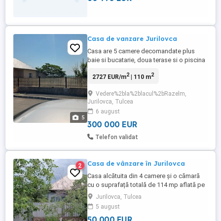
Casa de vanzare Jurilovca
Casa are 5 camere decomandate plus
baie si bucatarie, doua terase si o piscina
suspendata. Incalzirea se face prin 3
2
2
2727 EUR/m
| 110 m
teracote, este racordata la apa, canalizare
si curent.Suprafata casa=110mp + teren
Vedere%2bla%2blacul%2bRazelm,
cu gradina=1500mp, total=1650mp.Toate
Jurilovca, Tulcea
actele, intabulare, cadastru sunt facute iar
6 august
taxele sunt platite. Pretul ...
5
300 000 EUR
Telefon validat
Casa de vânzare în Jurilovca
2
Casa alcătuita din 4 camere și o cămară
cu o suprafață totală de 114 mp aflată pe
un teren de 1000 mp cu 12 metri
Jurilovca, Tulcea
deschidere stradală. Situata pe strada
5 august
Zorilor Nr. 61 B, acte la zi , cadastru , apa
50 000 EUR
curenta. Pentru detalii sunați la Nr. de