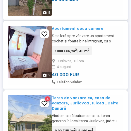
telefon afișat.
5
Apartament doua camere
Se oferă spre vânzare un apartament
cochet și foarte bine întreținut, cu o
suprafață de 40 m , situat la etajul 2.
2
2
1000 EUR/m
| 40 m
Compartimentarea este practică și
cuprinde un living luminos, un dormitor
Jurilovca, Tulcea
matrimonial, bucătărie separată, baie, hol
4 august
și balcon închis. Apartamentul este
renovat, se vinde complet mobilat ...
40 000 EUR
5
Telefon validat
Teren de vanzare cu, casa de
4
vanzare, Jurilovca ,Tulcea , Delta
Dunarii
Vindem casă batraneasca cu teren
generos în localitatea Jurilovca, judetul
Tulcea. -Oferim spre vânzare o casă
2
2