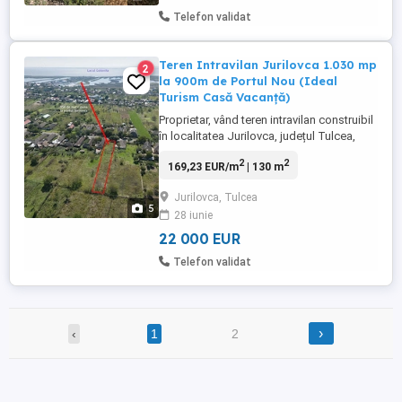
Telefon validat
Teren Intravilan Jurilovca 1.030 mp
2
la 900m de Portul Nou (Ideal
Turism Casă Vacanță)
Proprietar, vând teren intravilan construibil
în localitatea Jurilovca, județul Tulcea,
situat într-o zonă liniștită, pe Strada
2
2
169,23 EUR/m
| 130 m
Pandurilor nr. 62. Este o oportunitate
excelentă de investiție într-o stațiune
Jurilovca, Tulcea
turistică aflată în plină expansiune (acces
5
28 iunie
rapid către bărcile spre Gura Portiței și
Delta Dunării). Suprafață ...
22 000 EUR
Telefon validat
›
‹
1
2