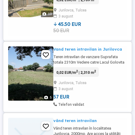
0,02 EUR/m
| 2,169 m
bătrâneasca, tradiționala in stil
lipovenesc, intr-o zonă pitorească la țară,
Jurilovca, Tulcea
situata pe o stradă principala cu o
10
3 august
deschidere de 33.5m.si suprafața teren de
aprox. 2200mp. Pret: 45 euro ...
45.50 EUR
50 EUR
Vand teren intravilan in Jurilovca
Teren intravilan de vanzare Suprafata
totala 2310m Vedere catre Lacul Golovita
Deschidere la 2 strazi asfaltate Pretabil
2
2
0,02 EUR/m
| 2,310 m
locuinta permanenta casa de vacanta
turism Camin cu apometru la hotar
Jurilovca, Tulcea
Canalizare la hotar 160mm Posibilitate
3 august
bransament electric la ambele strazi
Distanta pana la portul turistic ...
57 EUR
5
Telefon validat
vând teren intravilan
Vând teren intravilan în localitatea
Jurilovca, 2000mp. Are acces la utilități