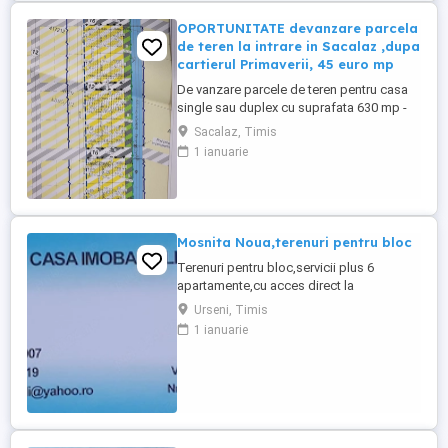
OPORTUNITATE devanzare parcela
de teren la intrare in Sacalaz ,dupa
cartierul Primaverii, 45 euro mp
De vanzare parcele de teren pentru casa
single sau duplex cu suprafata 630 mp -
750 mp front de 20 mp. Terenul este situat
Sacalaz, Timis
la intrare in Sacalaz ,dupa cartierul
1 ianuarie
Primaverii . Utilitatile sunt apa, gaz, curent
si drum . Pretul este de 45 euro, cu TVA și
cu utilitati incluse.
Mosnita Noua,terenuri pentru bloc
Terenuri pentru bloc,servicii plus 6
apartamente,cu acces direct la
asfalt,Calea Urseni. Toate utilitatile.
Urseni, Timis
Distanta pana la centura este 1,4 hm.
1 ianuarie
Distanta pana la intrarea in Timisoara-
2km.
Utilitati:gaz,apa,canalizare,curent+iluminat
stradal,fibra optica,asfalt(2027) POT 40%
Doua parcele,1320 mp si ...