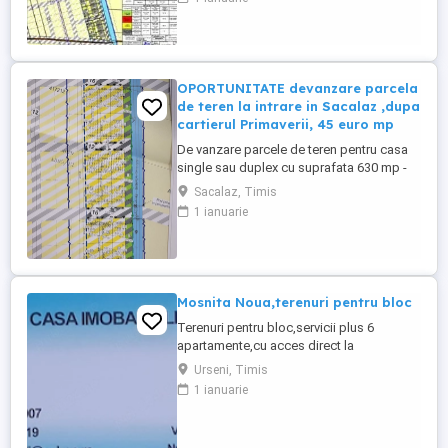
Utilitatile sunt apa, gaz, curent si drum .
Pretul este de 28000 euro negociabil, cu
utilitati incluse.
OPORTUNITATE devanzare parcela
de teren la intrare in Sacalaz ,dupa
cartierul Primaverii, 45 euro mp
De vanzare parcele de teren pentru casa
single sau duplex cu suprafata 630 mp -
750 mp front de 20 mp. Terenul este situat
Sacalaz, Timis
la intrare in Sacalaz ,dupa cartierul
1 ianuarie
Primaverii . Utilitatile sunt apa, gaz, curent
si drum . Pretul este de 45 euro, cu TVA și
cu utilitati incluse.
Mosnita Noua,terenuri pentru bloc
Terenuri pentru bloc,servicii plus 6
apartamente,cu acces direct la
asfalt,Calea Urseni. Toate utilitatile.
Urseni, Timis
Distanta pana la centura este 1,4 hm.
1 ianuarie
Distanta pana la intrarea in Timisoara-
2km.
Utilitati:gaz,apa,canalizare,curent+iluminat