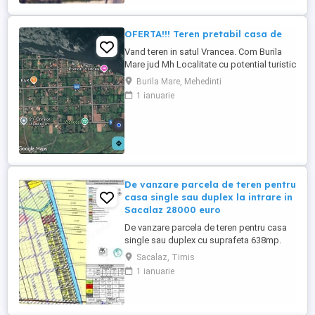
achiziționată integral ...
OFERTA!!! Teren pretabil casa de
Vand teren in satul Vrancea. Com Burila
Mare jud Mh Localitate cu potential turistic
, agrement. Aproximativ 200 metri pana la
Burila Mare, Mehedinti
Dunare Zona linistita, ideala pt casa de
1 ianuarie
vacanta,cabana,pensiune etc Suprafata
3800mp Foraj apa Se afla retea de curent
in fata terenului(ingradit) Apa la strada 12
Mp Pret ...
De vanzare parcela de teren pentru
casa single sau duplex la intrare in
Sacalaz 28000 euro
De vanzare parcela de teren pentru casa
single sau duplex cu suprafeta 638mp.
Terenul este situat la intrare in Sacalaz pe
Sacalaz, Timis
partea stanga dupa cartierul Primaverii .
1 ianuarie
Utilitatile sunt apa, gaz, curent si drum .
Pretul este de 28000 euro negociabil, cu
utilitati incluse.