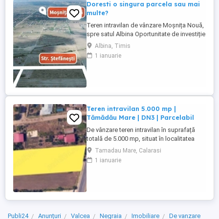
Doresti o singura parcela sau mai
multe?
Teren intravilan de vânzare Moșnița Nouă,
spre satul Albina Oportunitate de investiție
într-una dintre cele mai dinamice zone de
Albina, Timis
dezvoltare din județul Timiș! Se oferă
1 ianuarie
spre vânzare parcele de teren intravilan,
situate în comuna Moșnița Nouă, spre
satul Albina, cu acces din strada
Ștefănești.Aceasta ...
Teren intravilan 5.000 mp |
Tămădău Mare | DN3 | Parcelabil
De vânzare teren intravilan în suprafață
totală de 5.000 mp, situat în localitatea
Tămădău Mare, județul Călărași, cu
Tamadau Mare, Calarasi
deschidere directă la DN3, într-o zonă cu
1 ianuarie
vizibilitate foarte bună și potențial pentru
dezvoltare rezidențială, comercială sau
investițională. Proprietatea poate fi
achiziționată integral ...
Publi24
Anunțuri
Valcea
Negraia
Imobiliare
De vanzare