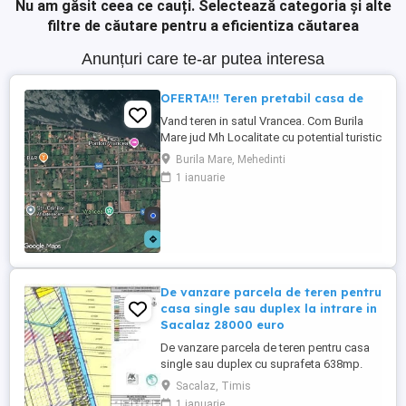
Nu am găsit ceea ce cauți.
Selectează categoria și alte
filtre de căutare pentru a eficientiza căutarea
Anunțuri care te-ar putea interesa
OFERTA!!! Teren pretabil casa de
Vand teren in satul Vrancea. Com Burila
Mare jud Mh Localitate cu potential turistic
, agrement. Aproximativ 200 metri pana la
Burila Mare, Mehedinti
Dunare Zona linistita, ideala pt casa de
1 ianuarie
vacanta,cabana,pensiune etc Suprafata
3800mp Foraj apa Se afla retea de curent
in fata terenului(ingradit) Apa la strada 12
Mp Pret ...
De vanzare parcela de teren pentru
casa single sau duplex la intrare in
Sacalaz 28000 euro
De vanzare parcela de teren pentru casa
single sau duplex cu suprafeta 638mp.
Terenul este situat la intrare in Sacalaz pe
Sacalaz, Timis
partea stanga dupa cartierul Primaverii .
1 ianuarie