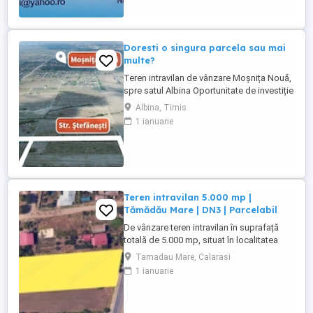
stradal,fibra optica,asfalt(2027) POT 40%
Doua parcele,1320 mp si ...
Doresti o singura parcela sau mai
multe?
Teren intravilan de vânzare Moșnița Nouă,
spre satul Albina Oportunitate de investiție
într-una dintre cele mai dinamice zone de
Albina, Timis
dezvoltare din județul Timiș! Se oferă
1 ianuarie
spre vânzare parcele de teren intravilan,
situate în comuna Moșnița Nouă, spre
satul Albina, cu acces din strada
Ștefănești.Aceasta ...
Teren intravilan 5.000 mp |
Tămădău Mare | DN3 | Parcelabil
De vânzare teren intravilan în suprafață
totală de 5.000 mp, situat în localitatea
Tămădău Mare, județul Călărași, cu
Tamadau Mare, Calarasi
deschidere directă la DN3, într-o zonă cu
1 ianuarie
vizibilitate foarte bună și potențial pentru
dezvoltare rezidențială, comercială sau
investițională. Proprietatea poate fi