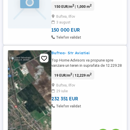
Certificat de urbanism informativ Apa la
2
2
150 EUR/m
| 1,000 m
locatie Gaze si curent la maxim 100m
Buftea, Ilfov
3 august
150 000 EUR
Telefon validat
Buftea- Str Aviatiei
Top Home Advisors va propune spre
vanzare un teren in suprafata de 12.229.28
mp, deschidere 36.07 ml, utilitati in zona,
2
2
19 EUR/m
| 12,229 m
strada asfaltata, zona in dezvoltare. toate
actele. Broker exclusiv Comision standard
Buftea, Ilfov
29 iulie
232 351 EUR
Telefon validat