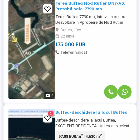
Teren Buftea Nod Rutier DN7-A0.
Pretabil hale. 7790 mp.
Teren Buftea 7790 mp, intravilan pentru
Dezvoltare în Apropiere de Nod Rutier
DN7/A0 Acest teren beneficiază de o
Buftea, Ilfov
poziție foarte bună în zona de Nord-Vest
22 iunie
a Bucureștiului, avand un accesul imediat
175 000 EUR
la infrastructura cheie. Situat la doar 5
minute de nodul rutier DN7 / Autostrada
Telefon validat
A0. Subzona M1 – zona ...
4
Buftea-deschidere la lacul Buftea
1
Buftea-deschidere la lacul Buftea,
EXCELENT REZIDENTA! Un teren excelent
cu deschidere la lacul Buftea, in suprafata
2
2
97,08 EUR/m
| 4,630 m
de 4630 mp si deschidere de 35 ml, va