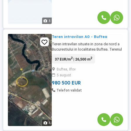
3
Teren intravilan A0 - Buftea
Teren intravilan situate in zona de nord a
Bucurestiului in localitatea Buftea. Terenul
se afla in imediata apropiere a nodului
2
2
37 EUR/m
| 26,500 m
rutier autostrada A 0 – DN7 – Bucuresti –
Targoviste,oferind conexiuni rapide catre
Buftea, Ilfov
toat zonele cheie ale capitalei si a
5 august
localitatilor limitrofe. Suprafata teren
26.500 mp ...
980 500 EUR
Telefon validat
3