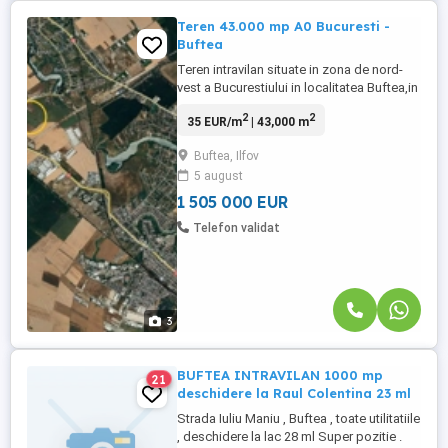
Teren 43.000 mp A0 Bucuresti -
Buftea
Teren intravilan situate in zona de nord-
vest a Bucurestiului in localitatea Buftea,in
imediata apropiere a centurii A0 Bucuresti,
2
2
35 EUR/m
| 43,000 m
reprezinta o oportunitate de investitie in
contextual dezvoltarii infrastructurii rutiere
Buftea, Ilfov
din regiune si al cresterii atractivitatii
5 august
economice a zonei.Datorita accesului ...
1 505 000 EUR
Telefon validat
3
BUFTEA INTRAVILAN 1000 mp
21
deschidere la Raul Colentina 23 ml
Strada Iuliu Maniu , Buftea , toate utilitatiile
, deschidere la lac 28 ml Super pozitie .