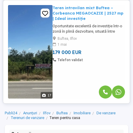
Teren intravilan mixt Buftea –
Corbeanca MEGAOCAZIE | 2527 mp
| Ideal investiție
Oportunitate excelentă de investiție într-o
zonă în plină dezvoltare, situată între
Buftea și Corbeanca! Deschidere la sos.
Buftea, Ilfov
Tamasi langa Rombiz Terenul este
1 mai
imprejmuit cu gard in zona stradala, lateral
179 000 EUR
dreapta si spate. Vă propunem spre
vânzare un teren intravilan mixt, cu o
Telefon validat
suprafață de 2527 mp, ideal ...
17
Publi24
Anunțuri
Ilfov
Buftea
Imobiliare
De vanzare
Terenuri de vanzare
Teren pentru casa