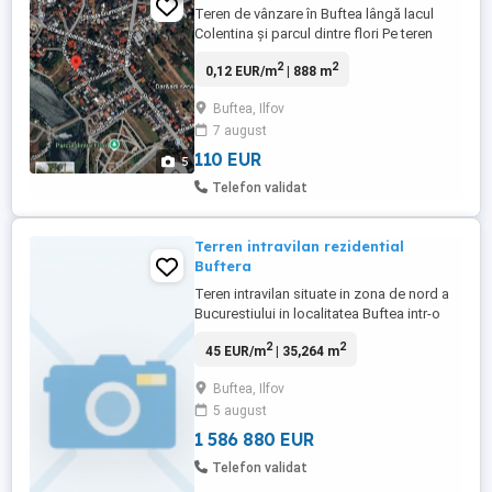
Teren de vânzare în Buftea lângă lacul
Colentina și parcul dintre flori Pe teren
este construită o casă branșat la rețeaua
2
2
0,12 EUR/m
| 888 m
electrică și la canal gazele sănt la colțul
gardului apa la limita de proprietate.110
Buftea, Ilfov
euro mp
7 august
110 EUR
5
Telefon validat
Terren intravilan rezidential
Buftera
Teren intravilan situate in zona de nord a
Bucurestiului in localitatea Buftea intr-o
zona in plina dezvoltare rezidentiala cu
2
2
45 EUR/m
| 35,264 m
deschidere la lac. reprezinta o
oportunitate rara si deosebita pentru
Buftea, Ilfov
dezvoltarea unui cartier rezidential intr-un
5 august
cadru natural unic.Zona ofera un mediu
relaxant, departe de ...
1 586 880 EUR
Telefon validat