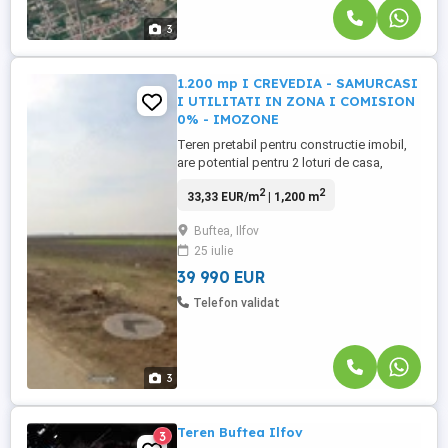
3
1.200 mp I CREVEDIA - SAMURCASI
I UTILITATI IN ZONA I COMISION
0% - IMOZONE
Teren pretabil pentru constructie imobil,
are potential pentru 2 loturi de casa,
utilități în curs de extindere, zonă în
2
2
33,33 EUR/m
| 1,200 m
dezvoltare. Terenul se afla pe strada
Muncii - Samurcasi. Suprafata de - 1.200
Buftea, Ilfov
mp - front stradal - 55 ml -adancime - 21
25 iulie
ml -forma - dreptunghi 55ml x 21 ml Toate
documentele necesare ...
39 990 EUR
Telefon validat
3
Teren Buftea Ilfov
3