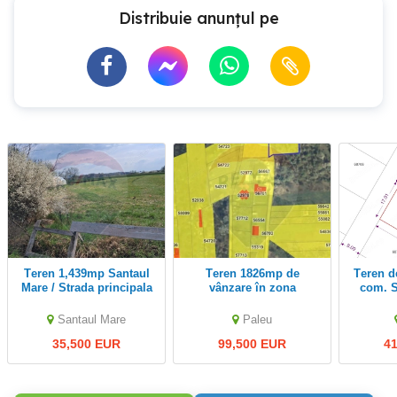
Distribuie anunțul pe
Teren 1,439mp Santaul
Teren 1826mp de
Teren de vânzare Cihei,
Mare / Strada principala
vânzare în zona
com. S
Gheorghe Doja, Oradea
Santaul Mare
Paleu
35,500 EUR
99,500 EUR
4