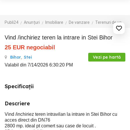
Publi24
Anunțuri
Imobiliare
De vanzare
Terenuri de vanzare
Vind /inchiriez teren la intrare in Stei Bihor
25
EUR
negociabil
Bihor
,
Stei
Vezi pe hartă
Valabil din 7/14/2026 6:30:20 PM
Specificații
Descriere
Vind /inchiriez teren intravilan la intrare in Stei Bihor cu
acces direct din DN76
2800 mp. ideal pt comert sau case de locuit .