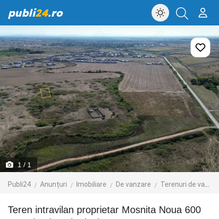
publi
24
.ro
1
/ 1
Publi24
Anunțuri
Imobiliare
De vanzare
Terenuri de vanzare
Teren intravilan proprietar Mosnita Noua 600